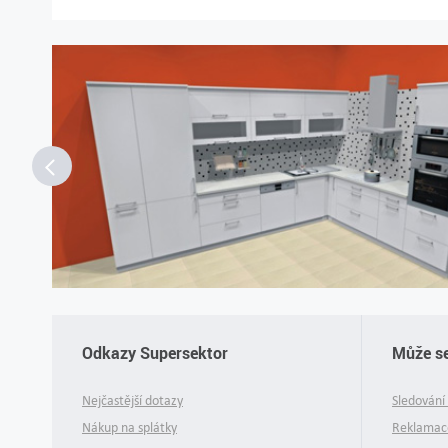
Odkazy Supersektor
Může se
Nejčastější dotazy
Sledování 
Nákup na splátky
Reklamace