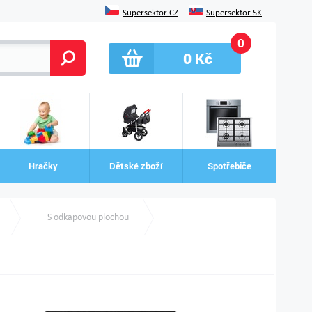
Supersektor CZ
Supersektor SK
0
0
Kč
Hračky
Dětské zboží
Spotřebiče
S odkapovou plochou