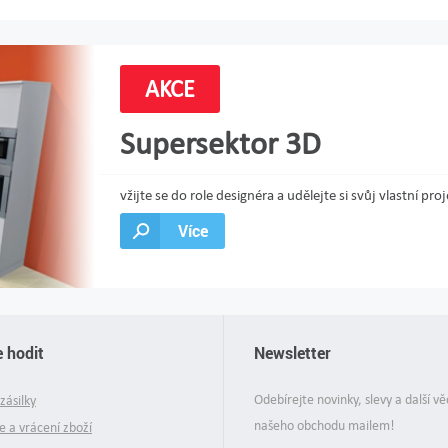
AKCE
Supersektor 3D
vžijte se do role designéra a udělejte si svůj vlastní 
Více
 hodit
Newsletter
Odebírejte novinky, slevy a další vě
zásilky
našeho obchodu mailem!
 a vrácení zboží