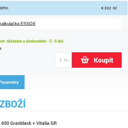
 DPH:
8 332 Kč
 kalkulačka ESSOX
t: skladem u dodavatele - 3 - 6 dní
6
Koupit
Parametry
ZBOŽÍ
650 Granblack + Vitalia GR