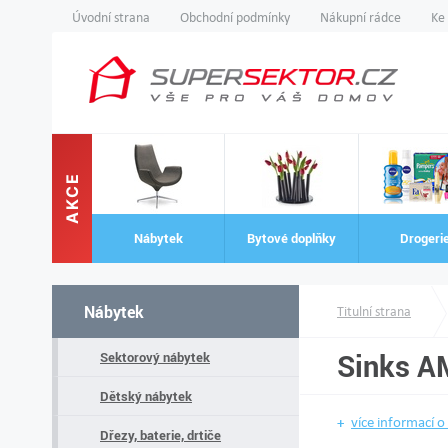
Úvodní strana
Obchodní podmínky
Nákupní rádce
Ke
AKCE
Nábytek
Bytové doplňky
Drogeri
Nábytek
Titulní strana
Sinks A
Sektorový nábytek
Dětský nábytek
více informací o
Dřezy, baterie, drtiče