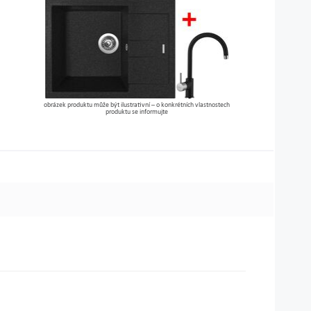
obrázek produktu může být ilustrativní – o konkrétních vlastnostech
produktu se informujte