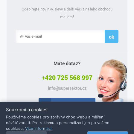
Odebírejte novinky, slevy a další věci z našeho obchodu
mailem!
ok
Máte dotaz?
+420 725 568 997
info@supersektor.cz
Facebook
Soukromí a cookies
Používáme cookies pro správný chod webu a měření
návštěvnosti. Pro reklamu a personalizaci jen po vašem
souhlasu.
Více informací
.