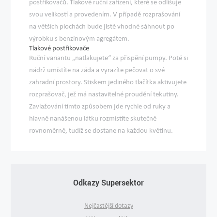
postřikovačů. Tlakové ruční zařízení, které se odlišuje
svou velikostí a provedením. V případě rozprašování
na větších plochách bude jistě vhodné sáhnout po
výrobku s
benzínovým agregátem
.
Tlakové postřikovače
Ruční variantu „natlakujete“ za přispění pumpy. Poté si
nádrž umístíte na záda
a vyrazíte pečovat o své
zahradní prostory. Stiskem jediného tlačítka aktivujete
rozprašovač, jež má nastavitelné proudění tekutiny.
Zavlažování
tímto způsobem jde rychle od ruky a
hlavně nanášenou látku rozmístíte skutečně
rovnoměrně, tudíž se dostane na každou květinu.
Odkazy Supersektor
Nejčastější dotazy