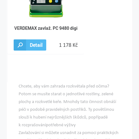
VERDEMAX zavlaž. PC 9480 digi
Detail
1 178 Kč
Chcete, aby vám zahrada rozkvétala před očima?
Potom se musíte starat o jednotlivé rostliny, zelené
plochy a rozkvetlé keře. Mnohdy tato činnost obnáší
péči v podobě pravidelných postřiků. Ty povětšinou
slouží k hubení nejrůznějších škůdců, popřípadě
k
rozprašování
potřebné výživy
Zavlažování si můžete usnadnit za pomoci praktických