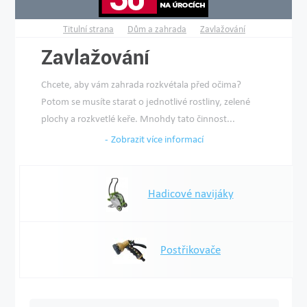
Titulní strana
Dům a zahrada
Zavlažování
Zavlažování
Chcete, aby vám zahrada rozkvétala před očima?
Potom se musíte starat o jednotlivé rostliny, zelené
plochy a rozkvetlé keře. Mnohdy tato činnost...
Zobrazit více informací
Hadicové navijáky
Postřikovače