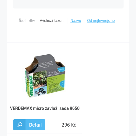
Výchozí řazení
Názvu
Od nejlevnějšího
Řadit dle:
VERDEMAX micro zavlaž. sada 9650
Detail
296 Kč