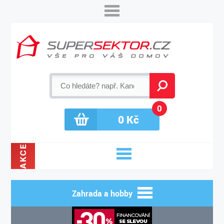
0
0
Kč
AKCE
Zahrada a hobby