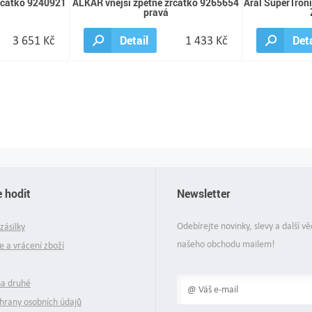
rcátko 9240921
ALKAR vnější zpětné zrcátko 9265654
Aral SuperTron
pravá
3 651 Kč
Detail
1 433 Kč
Deta
 hodit
Newsletter
Odebírejte novinky, slevy a další vě
zásilky
našeho obchodu mailem!
 a vrácení zboží
na druhé
hrany osobních údajů