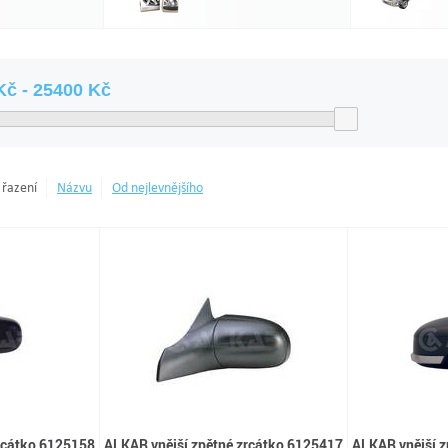
 řazení
Názvu
Od nejlevnějšího
rcátko 6125158
ALKAR vnější zpětné zrcátko 6125417
ALKAR vnější z