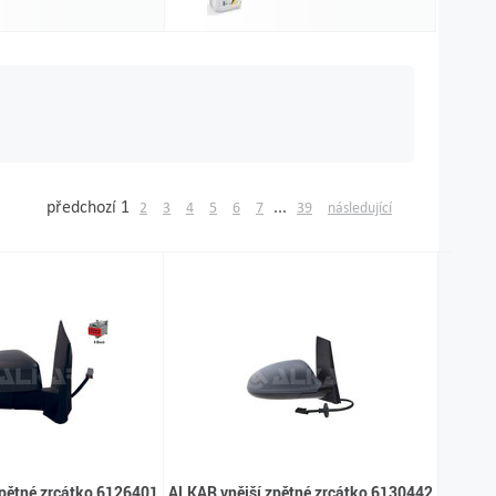
předchozí
1
...
2
3
4
5
6
7
39
následující
pětné zrcátko 6126401
ALKAR vnější zpětné zrcátko 6130442