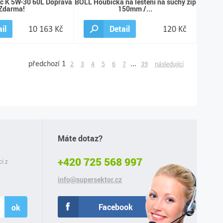
ic K 5W-30 60L Doprava
BOLL Houbička na leštění na suchý zip
Zdarma!
150mm /...
il
10 163 Kč
Detail
120 Kč
předchozí
1
...
2
3
4
5
6
7
39
následující
Máte dotaz?
+420 725 568 997
ci z
info@supersektor.cz
Facebook
ok