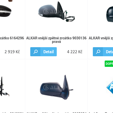
rcátko 6164296
ALKAR vnější zpětné zrcátko 9030136
ALKAR vnější z
pravá
2 919 Kč
Detail
4 222 Kč
Deta