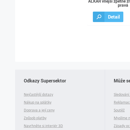
ALKAR vnější zpětné z
pravá
Detail
Odkazy Supersektor
Může se
Nejčastější dotazy
Sledování 
Nákup na splátky
Reklamace
Doprava a její ceny
Soutěž
Způsob platby
Myslíme 
Navrhněte si interiér 3D
Zásady oc