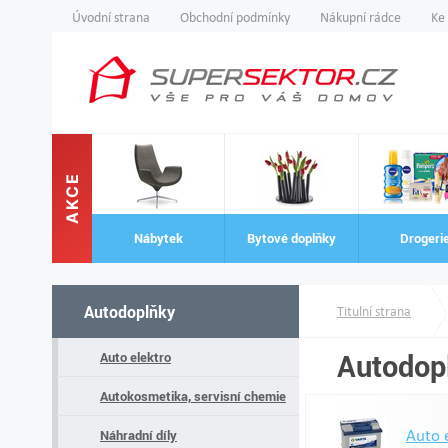
Úvodní strana
Obchodní podmínky
Nákupní rádce
Ke
AKCE
Nábytek
Bytové doplňky
Drogeri
Autodoplňky
Titulní strana
Autodop
Auto elektro
Autokosmetika, servisní chemie
Auto 
Náhradní díly