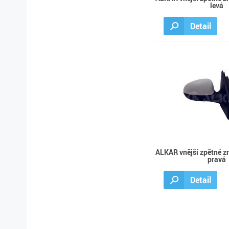
levá
Detail
ALKAR vnější zpětné z
pravá
Detail