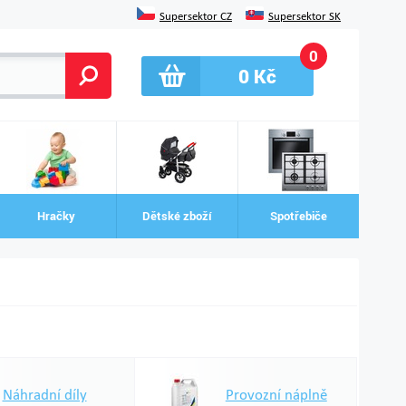
Supersektor CZ
Supersektor SK
0
0
Kč
Hračky
Dětské zboží
Spotřebiče
Náhradní díly
Provozní náplně