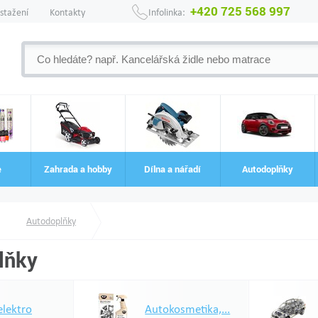
+420 725 568 997
 stažení
Kontakty
Infolinka:
e
Zahrada a hobby
Dílna a nářadí
Autodoplňky
Autodoplňky
lňky
elektro
Autokosmetika,...