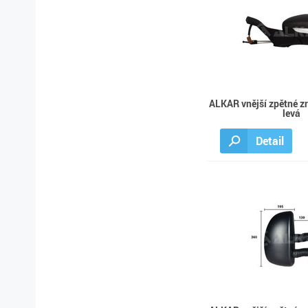
ALKAR vnější zpětné z
levá
Detail