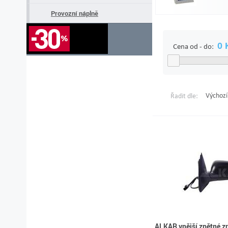
Provozní náplně
Cena od - do:
Výchozí
Řadit dle:
ALKAR vnější zpětné z