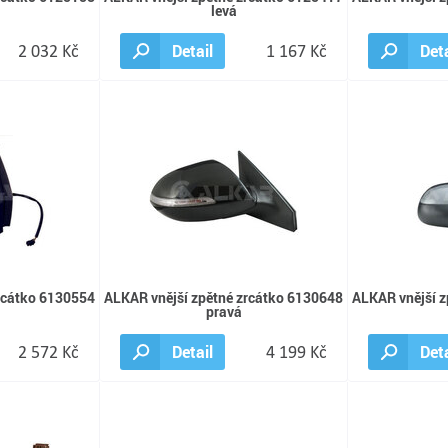
levá
2 032 Kč
Detail
1 167 Kč
Deta
rcátko 6130554
ALKAR vnější zpětné zrcátko 6130648
ALKAR vnější z
pravá
2 572 Kč
Detail
4 199 Kč
Deta