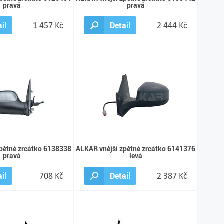
pravá
pravá
il
1 457 Kč
Detail
2 444 Kč
pětné zrcátko 6138338
ALKAR vnější zpětné zrcátko 6141376
pravá
levá
il
708 Kč
Detail
2 387 Kč