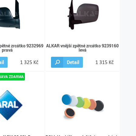
pětné zrcátko 9232969
ALKAR vnější zpětné zrcátko 9239160
pravá
levá
il
1 325 Kč
Detail
1 315 Kč