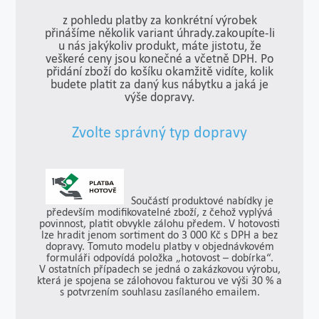
z pohledu platby za konkrétní výrobek
přinášíme několik variant úhrady.zakoupíte-li
u nás jakýkoliv produkt, máte jistotu, že
veškeré ceny jsou konečné a včetně DPH. Po
přidání zboží do košíku okamžitě vidíte, kolik
budete platit za daný kus nábytku a jaká je
výše dopravy.
Zvolte správný typ dopravy
Součástí produktové nabídky je
především modifikovatelné zboží, z čehož vyplývá
povinnost, platit obvykle zálohu předem. V hotovosti
lze hradit jenom sortiment do 3 000 Kč s DPH a bez
dopravy. Tomuto modelu platby v objednávkovém
formuláři odpovídá položka „hotovost – dobírka“.
V ostatních případech se jedná o zakázkovou výrobu,
která je spojena se zálohovou fakturou ve výši 30 % a
s potvrzením souhlasu zasílaného emailem.