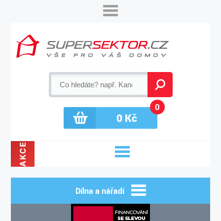
0
0
Kč
AKCE
Dílna a nářadí