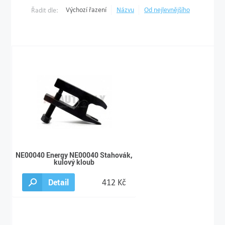
Výchozí řazení
Názvu
Od nejlevnějšího
Řadit dle:
NE00040 Energy NE00040 Stahovák,
kulový kloub
Detail
412 Kč