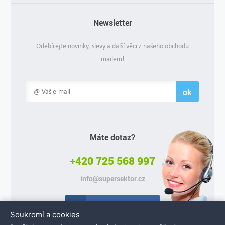
Newsletter
Odebírejte novinky, slevy a další věci z našeho obchodu
mailem!
ok
Máte dotaz?
+420 725 568 997
info@supersektor.cz
Facebook
Soukromí a cookies