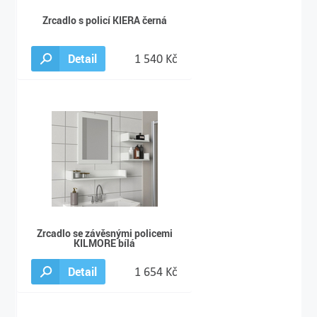
Zrcadlo s policí KIERA černá
Detail
1 540 Kč
Zrcadlo se závěsnými policemi
KILMORE bílá
Detail
1 654 Kč