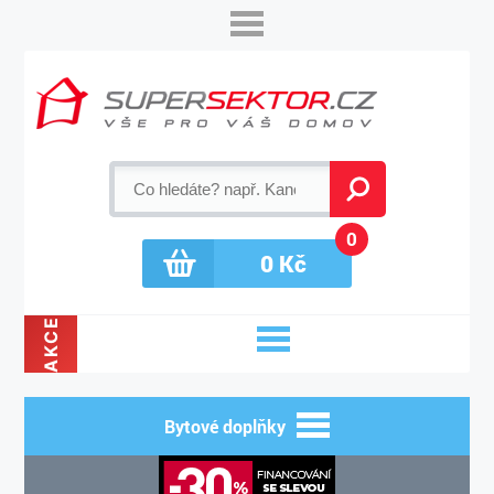
0
0
Kč
AKCE
Bytové doplňky