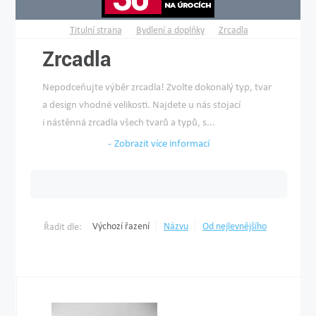
Titulní strana
Bydlení a doplňky
Zrcadla
Zrcadla
Nepodceňujte výběr zrcadla! Zvolte dokonalý typ, tvar
a design vhodné velikosti. Najdete u nás stojací
i nástěnná zrcadla všech tvarů a typů, s...
Zobrazit více informací
Výchozí řazení
Názvu
Od nejlevnějšího
Řadit dle: