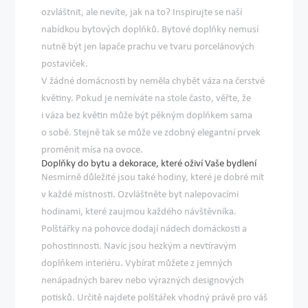
ozvláštnit, ale nevíte, jak na to? Inspirujte se naší
nabídkou bytových doplňků. Bytové doplňky nemusí
nutně být jen lapače prachu ve tvaru porcelánových
postaviček.
V žádné domácnosti by neměla chybět váza na čerstvé
květiny. Pokud je nemíváte na stole často, věřte, že
i váza bez květin může být pěkným doplňkem sama
o sobě. Stejně tak se může ve zdobný elegantní prvek
proměnit mísa na ovoce.
Doplňky do bytu a dekorace, které oživí Vaše bydlení
Nesmírně důležité jsou také hodiny, které je dobré mít
v každé místnosti. Ozvláštněte byt nalepovacími
hodinami, které zaujmou každého návštěvníka.
Polštářky na pohovce dodají nádech domáckosti a
pohostinnosti. Navíc jsou hezkým a nevtíravým
doplňkem interiéru. Vybírat můžete z jemných
nenápadných barev nebo výrazných designových
potisků. Určitě najdete polštářek vhodný právě pro váš