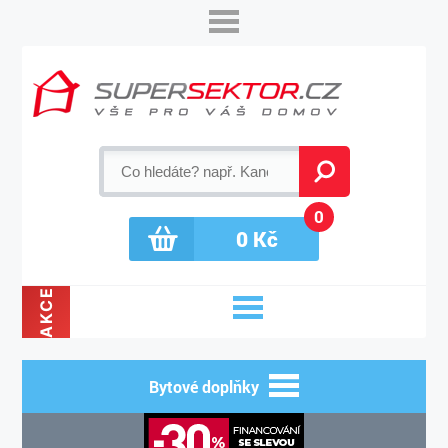
0
0
Kč
AKCE
Bytové doplňky