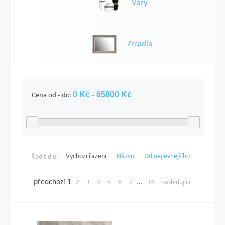
Vázy
Zrcadla
Cena od - do:
Výchozí řazení
Názvu
Od nejlevnějšího
Řadit dle:
předchozí
1
...
2
3
4
5
6
7
34
následující