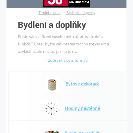
Titulní strana
Bydlení a doplňky
Bydlení a doplňky
Přijde vám zařízení vašeho bytu až příliš strohé a
funkční? Chtěli byste váš interiér trochu rozveselit a
ozvláštnit, ale nevíte, jak na to?...
Zobrazit více informací
Bytové dekorace
Hodiny nástěnné
Květináče a obaly