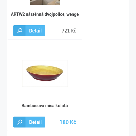
ARTW2 nástěnná dvojpolice, wenge
Detail
721 Kč
Bambusová mísa kulatá
180 Kč
Detail
199 Kč