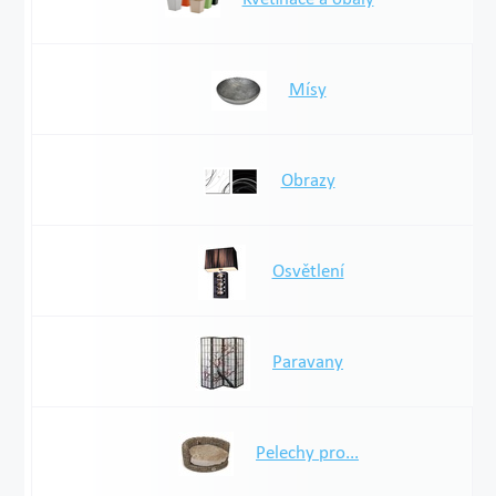
Mísy
Obrazy
Osvětlení
Paravany
Pelechy pro...