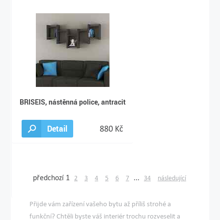
BRISEIS, nástěnná police, antracit
Detail
880 Kč
předchozí
1
...
2
3
4
5
6
7
34
následující
Přijde vám zařízení vašeho bytu až příliš strohé a
funkční? Chtěli byste váš interiér trochu rozveselit a