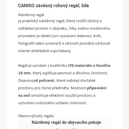
CANIKO závěsný rohový regál, bílá
Nástěnný regál
je praktický nástěnný regál, který rozšíří úložný a
odkládací prostor v obýváku. Díky svému modernímu
provedení je ideální pro vystavení dekorací, knih,
fotografií nebo suvenýrů a zároveň pomáhá udržovat
interiér přehledně uspořádaný.
Regál je vyroben z kvalitního
LTD materiálu o tloušťce
18 mm
, který zajišťuje pevnost a dlouhou životnost.
Disponuje
4 policemi
, které nabízejí dostatek
prostoru pro různé předměty. Možnost
připevnění
na zeď
umožňuje efektivní využití prostoru a
vytvoření vzdušného vzhledu místnosti.
Hlavní výhody regálu
Nástěnný regál do obývacího pokoje