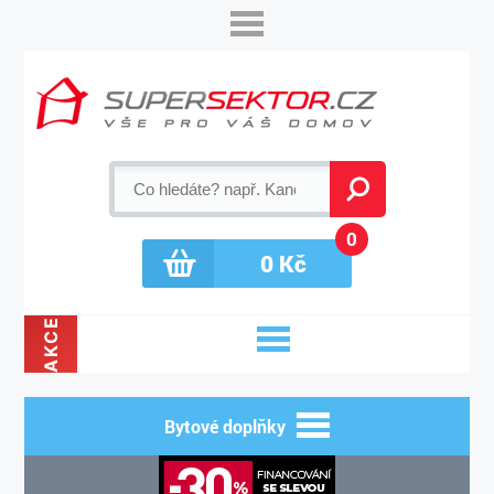
0
0
Kč
AKCE
Bytové doplňky