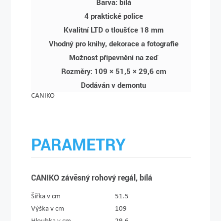
Barva: bílá
4 praktické police
Kvalitní LTD o tloušťce 18 mm
Vhodný pro knihy, dekorace a fotografie
Možnost připevnění na zeď
Rozměry: 109 × 51,5 × 29,6 cm
Dodáván v demontu
CANIKO
PARAMETRY
CANIKO závěsný rohový regál, bílá
Šířka v cm
51.5
Výška v cm
109
Hloubka v cm
29.6