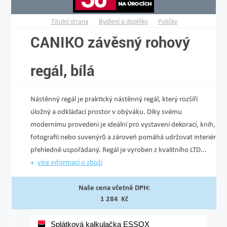
Titulní strana
Bydlení a doplňky
Poličky
CANIKO závěsný rohový
regál, bílá
Nástěnný regál je praktický nástěnný regál, který rozšíří
úložný a odkládací prostor v obýváku. Díky svému
modernímu provedení je ideální pro vystavení dekorací, knih,
fotografií nebo suvenýrů a zároveň pomáhá udržovat interiér
přehledně uspořádaný. Regál je vyroben z kvalitního LTD...
více informací o zboží
Naše cena včetně DPH:
1 284 Kč
Splátková kalkulačka ESSOX