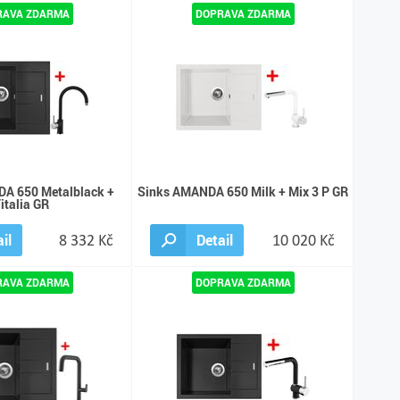
A 650 Metalblack +
Sinks AMANDA 650 Milk + Mix 3 P GR
italia GR
il
8 332 Kč
Detail
10 020 Kč