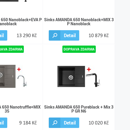
 650 Nanoblack+EVA P
Sinks AMANDA 650 Nanoblack+MIX 3
anoblack
P Nanoblack
il
13 290 Kč
Detail
10 879 Kč
 650 Nanotruffle+MIX
Sinks AMANDA 650 Pureblack + Mix 3
35
P GR N6
il
9 184 Kč
Detail
10 020 Kč