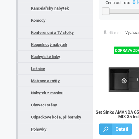
Cena od - do:
Kancelářský nábytek
Komody
Konferenční a TV stolky
Výchozí
Řadit dle:
Koupelnový nábytek
Kuchyňské linky
Ložnice
Matrace a rošty
Nábytek z masivu
Obývací stěny
Set Sinks AMANDA 65
MIX 35 les
Odpadkové koše, příborníky
Detail
Pohovky