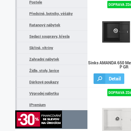
Postele
Předsíně, botníky, věšáky
Ratanový nábytek
Sedací soupravy, křesla
Skříně, vitríny
Zahradní nábytek
Sinks AMANDA 650 Met
P GR
Židle, stoly, lavice
Detail
Dárkové poukazy
Výprodej nábytku
IPremium