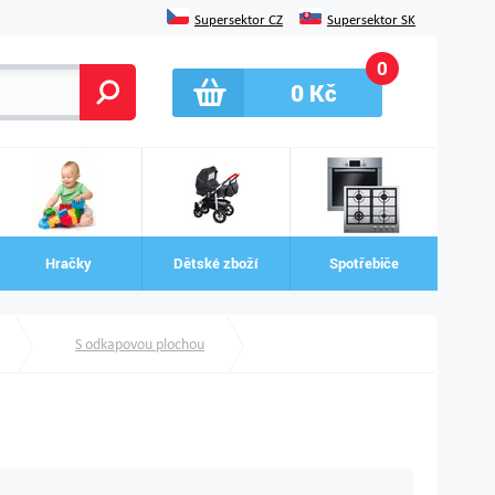
Supersektor CZ
Supersektor SK
0
0
Kč
Hračky
Dětské zboží
Spotřebiče
S odkapovou plochou