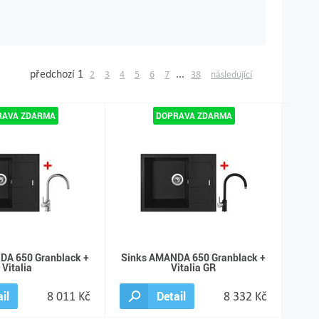
předchozí
1
...
2
3
4
5
6
7
38
následující
DA 650 Granblack +
Sinks AMANDA 650 Granblack +
Vitalia
Vitalia GR
il
8 011 Kč
Detail
8 332 Kč