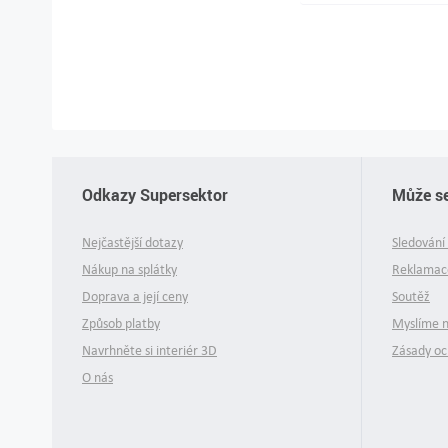
Odkazy Supersektor
Může se
Nejčastější dotazy
Sledování 
Nákup na splátky
Reklamace
Doprava a její ceny
Soutěž
Způsob platby
Myslíme 
Navrhněte si interiér 3D
Zásady oc
O nás