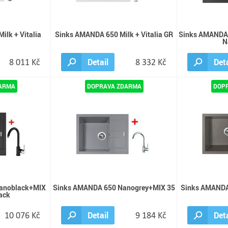
lk + Vitalia
Sinks AMANDA 650 Milk + Vitalia GR
Sinks AMANDA
N
8 011 Kč
Detail
8 332 Kč
Deta
anoblack+MIX
Sinks AMANDA 650 Nanogrey+MIX 35
Sinks AMANDA
ack
10 076 Kč
Detail
9 184 Kč
Deta