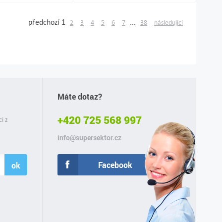
předchozí
1
...
2
3
4
5
6
7
38
následující
Máte dotaz?
+420 725 568 997
ci z
info@supersektor.cz
Facebook
ok