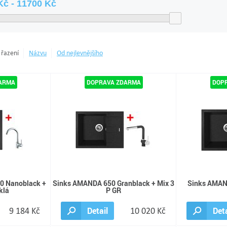
 řazení
Názvu
Od nejlevnějšího
0 Nanoblack +
Sinks AMANDA 650 Granblack + Mix 3
Sinks AMAN
klá
P GR
9 184 Kč
Detail
10 020 Kč
Deta