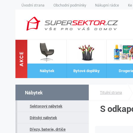
Úvodní strana
Obchodní podmínky
Nákupní rádce
Ke
AKCE
Nábytek
Bytové doplňky
Drogeri
Nábytek
Titulní strana
S odkap
Sektorový nábytek
Dětský nábytek
Dřezy, baterie, drtiče