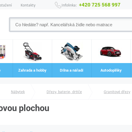
+420 725 568 997
 stažení
Kontakty
Infolinka:
e
Zahrada a hobby
Dílna a nářadí
Autodoplňky
Nábytek
Dřezy, baterie, drtiče
Granitové dřezy
ovou plochou