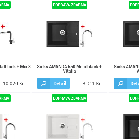
alblack + Mix 3
Sinks AMANDA 650 Metalblack +
Sinks AMAND
Vitalia
V
10 020 Kč
Detail
8 011 Kč
Deta