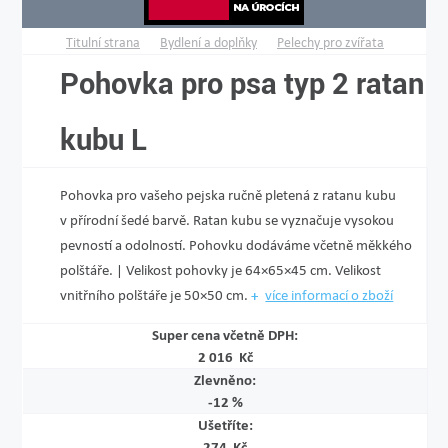
Titulní strana
Bydlení a doplňky
Pelechy pro zvířata
Pohovka pro psa typ 2 ratan
kubu L
Pohovka pro vašeho pejska ručně pletená z ratanu kubu
v přírodní šedé barvě. Ratan kubu se vyznačuje vysokou
pevností a odolností. Pohovku dodáváme včetně měkkého
polštáře. | Velikost pohovky je 64×65×45 cm. Velikost
vnitřního polštáře je 50×50 cm.
více informací o zboží
Super cena včetně DPH:
2 016 Kč
Zlevněno:
-12 %
Ušetříte:
274 Kč