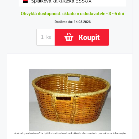
Splátková kalkulačka ESSOX
Obvyklá dostupnost: skladem u dodavatele - 3 - 6 dní
Dodáme do: 14.08.2026
Koupit
obrázek produktu může být ilustrativní – o konkrétních vlastnostech produktu se informujte