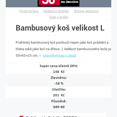
Titulní strana
Bydlení a doplňky
Bytové dekorace
Koše a košíky
Bambusový koš velikost L
Praktický bambusový koš poslouží nejen jako koš prádelní a
třeba také jako koš na dřevo. | Velikost bambusového koše je
50×45×25 cm.
více informací o zboží
Super cena včetně DPH:
148 Kč
Zlevněno:
-58 %
Ušetříte:
201 Kč
Původně:
349 Kč