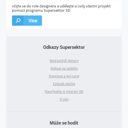
vžijte se do role designéra a udělejte si svůj vlastní projekt
pomocí programu Supersektor 3D
Více
Odkazy Supersektor
Nejčastější dotazy
Nákup na splátky
Doprava a její ceny
Způsob platby
Navrhněte si interiér 3D
O nás
Může se hodit