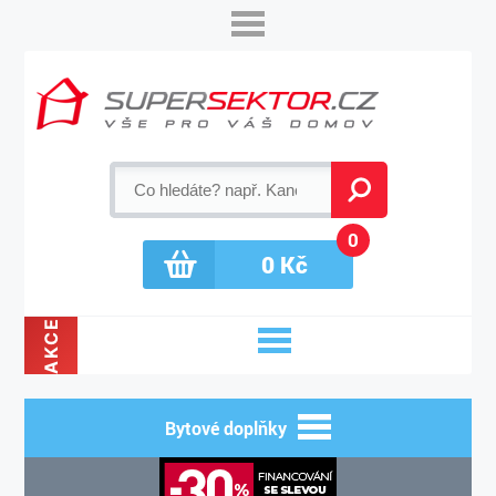
0
0
Kč
AKCE
Bytové doplňky