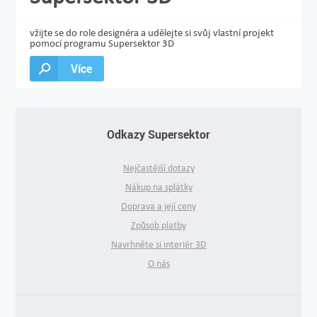
vžijte se do role designéra a udělejte si svůj vlastní projekt
pomocí programu Supersektor 3D
Více
Odkazy Supersektor
Nejčastější dotazy
Nákup na splátky
Doprava a její ceny
Způsob platby
Navrhněte si interiér 3D
O nás