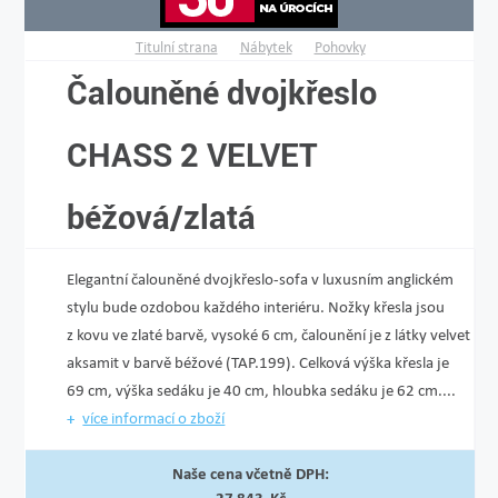
Titulní strana
Nábytek
Pohovky
Čalouněné dvojkřeslo
CHASS 2 VELVET
béžová/zlatá
Elegantní čalouněné dvojkřeslo-sofa v luxusním anglickém
stylu bude ozdobou každého interiéru. Nožky křesla jsou
z kovu ve zlaté barvě, vysoké 6 cm, čalounění je z látky velvet
aksamit v barvě béžové (TAP.199). Celková výška křesla je
69 cm, výška sedáku je 40 cm, hloubka sedáku je 62 cm....
více informací o zboží
Naše cena včetně DPH: