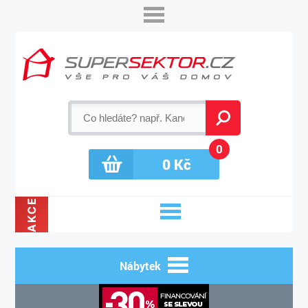
0
0
Kč
AKCE
Nábytek