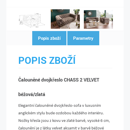
Popis zboží
Parametry
POPIS ZBOŽÍ
Čalouněné dvojkřeslo CHASS 2 VELVET
béžová/zlatá
Elegantní čalouněné dvojkřeslo-sofa v luxusním
anglickém stylu bude ozdobou každého interiéru.
Nožky křesla jsou z kovu ve zlaté barvě, vysoké 6 cm,
čalounění je z látky velvet aksamit v barvě béžové