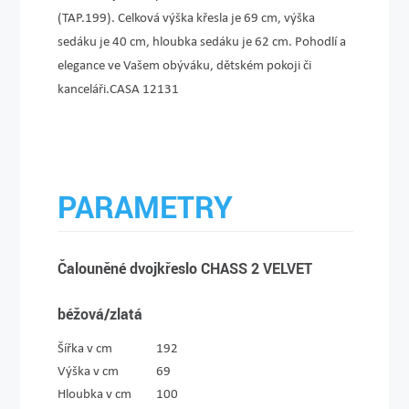
(TAP.199). Celková výška křesla je 69 cm, výška
sedáku je 40 cm, hloubka sedáku je 62 cm. Pohodlí a
elegance ve Vašem obýváku, dětském pokoji či
kanceláři.CASA 12131
PARAMETRY
Čalouněné dvojkřeslo CHASS 2 VELVET
béžová/zlatá
Šířka v cm
192
Výška v cm
69
Hloubka v cm
100