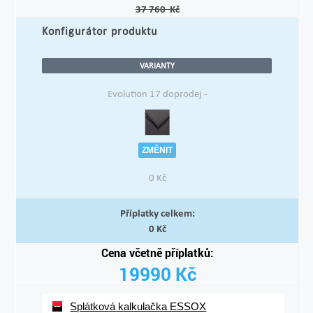
37 760 Kč
Konfigurátor produktu
VARIANTY
Evolution 17 doprodej -
ZMĚNIT
0
Kč
Příplatky celkem:
0
Kč
Cena včetně příplatků:
19990
Kč
Splátková kalkulačka ESSOX