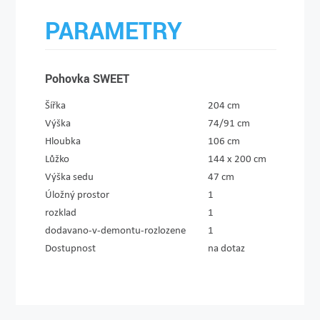
PARAMETRY
Pohovka SWEET
Šířka
204 cm
Výška
74/91 cm
Hloubka
106 cm
Lůžko
144 x 200 cm
Výška sedu
47 cm
Úložný prostor
1
rozklad
1
dodavano-v-demontu-rozlozene
1
Dostupnost
na dotaz