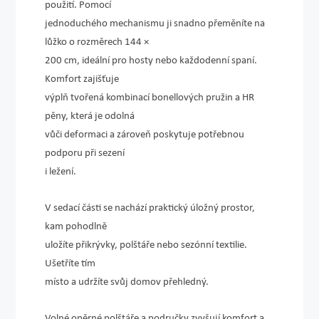
použití. Pomocí
jednoduchého mechanismu ji snadno přeměníte na
lůžko o rozměrech 144 ×
200 cm, ideální pro hosty nebo každodenní spaní.
Komfort zajišťuje
výplň tvořená kombinací bonellových pružin a HR
pěny, která je odolná
vůči deformaci a zároveň poskytuje potřebnou
podporu při sezení
i ležení.
V sedací části se nachází praktický úložný prostor,
kam pohodlně
uložíte přikrývky, polštáře nebo sezónní textilie.
Ušetříte tím
místo a udržíte svůj domov přehledný.
Volné opěrné polštáře a područky zvyšují komfort a