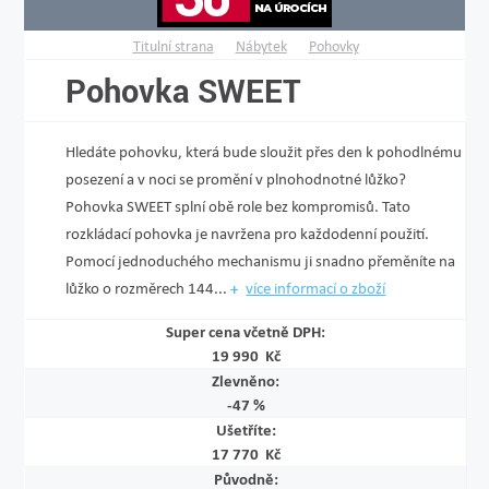
Titulní strana
Nábytek
Pohovky
Pohovka SWEET
Hledáte pohovku, která bude sloužit přes den k pohodlnému
posezení a v noci se promění v plnohodnotné lůžko?
Pohovka SWEET splní obě role bez kompromisů. Tato
rozkládací pohovka je navržena pro každodenní použití.
Pomocí jednoduchého mechanismu ji snadno přeměníte na
lůžko o rozměrech 144...
více informací o zboží
Super cena včetně DPH:
19 990 Kč
Zlevněno:
-47 %
Ušetříte:
17 770 Kč
Původně: