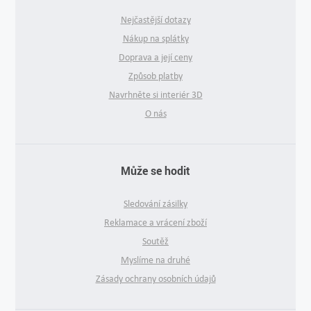
Nejčastější dotazy
Nákup na splátky
Doprava a její ceny
Způsob platby
Navrhněte si interiér 3D
O nás
Může se hodit
Sledování zásilky
Reklamace a vrácení zboží
Soutěž
Myslíme na druhé
Zásady ochrany osobních údajů