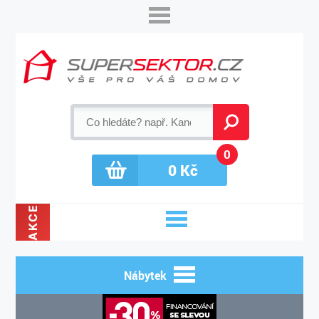
0
0
Kč
AKCE
Nábytek