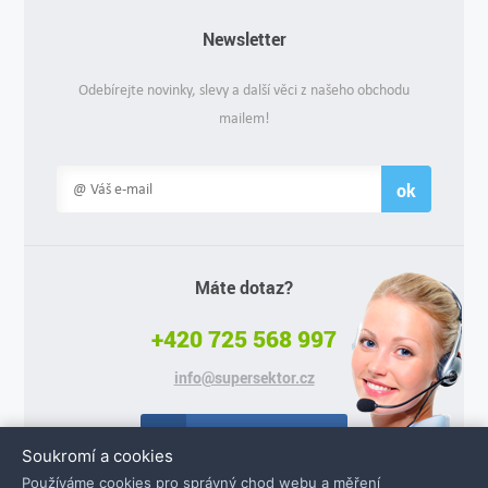
Newsletter
Odebírejte novinky, slevy a další věci z našeho obchodu
mailem!
ok
Máte dotaz?
+420 725 568 997
info@supersektor.cz
Facebook
Soukromí a cookies
Používáme cookies pro správný chod webu a měření