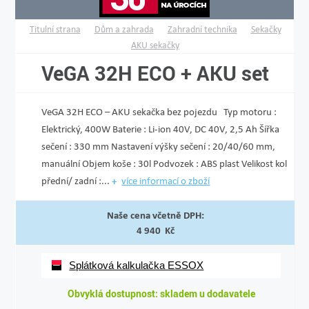
Titulní strana
Dům a zahrada
Zahradní technika
Sekačky
AKU sekačky
VeGA 32H ECO + AKU set
VeGA 32H ECO – AKU sekačka bez pojezdu Typ motoru :
Elektrický, 400W Baterie : Li-ion 40V, DC 40V, 2,5 Ah Šířka
sečení : 330 mm Nastavení výšky sečení : 20/40/60 mm,
manuální Objem koše : 30l Podvozek : ABS plast Velikost kol
přední/ zadní :...
více informací o zboží
Naše cena včetně DPH:
4 940 Kč
Splátková kalkulačka ESSOX
Obvyklá dostupnost: skladem u dodavatele