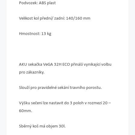
Podvozek
: ABS plast
Velikost kol přední/ zadní
: 140/160 mm
Hmostnost
: 13 kg
AKU sekačka VeGA 32H ECO
přináší vynikající volbu
pro zákazníky.
Slouží pro pravidelné sekání travního porostu.
Výšku sečení lze nastavit do 3 poloh v rozmezí 20 –
60mm.
Sběrný koš má objem 30l.