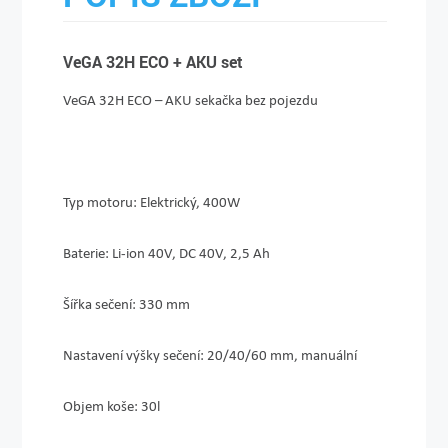
VeGA 32H ECO + AKU set
VeGA 32H ECO – AKU sekačka bez pojezdu
Typ motoru
: Elektrický, 400W
Baterie
: Li-ion 40V, DC 40V, 2,5 Ah
Šířka sečení
: 330 mm
Nastavení výšky sečení
: 20/40/60 mm, manuální
Objem koše
: 30l