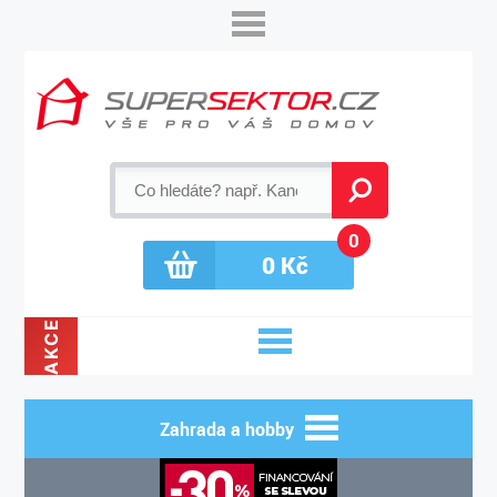
0
0
Kč
AKCE
Zahrada a hobby