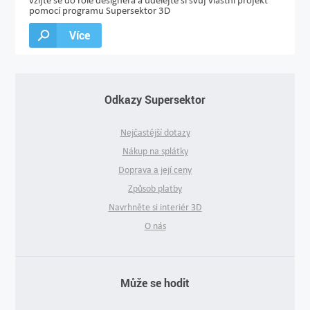
vžijte se do role designéra a udělejte si svůj vlastní projekt
pomocí programu Supersektor 3D
Více
Odkazy Supersektor
Nejčastější dotazy
Nákup na splátky
Doprava a její ceny
Způsob platby
Navrhněte si interiér 3D
O nás
Může se hodit