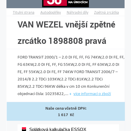
Titulní strana
Autodoplňky
Náhradní díly
Zpětná zrcátka
VAN WEZEL vnější zpětné
zrcátko 1898808 pravá
FORD TRANSIT 2000/1 – 2.0 DI FE, FF, FG 74KW,2.0 DI FE, FF,
FG 63KW,2.0 DI FE, FF, FG 55KW,2.0 DI FE, FF 63KW,2.0 DI
FE, FF 55KW,2.0 DI FE, FF 74KW FORD TRANSIT 2006/7 –
2014/8 2.2 TDCi 103KW,2.2 TDCi 81KW,2.2 TDCi
85KW,2.2 TDCi 96KW délka v cm 10 cm Konkurenční
objednací čísla: 10235822,...
více informací o zboží
Naše cena včetně DPH:
1 617 Kč
Splátková kalkulačka ESSOX