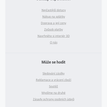
Nejčastější dotazy
Nákup na splátky
Doprava a její ceny
Způsob platby
Navrhněte si interiér 3D
O nás
Může se hodit
Sledování zásilky
Reklamace a vrácení zboží
Soutěž
Myslíme na druhé
Zásady ochrany osobních údajů