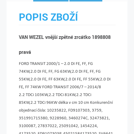
POPIS ZBOŽÍ
VAN WEZEL vnější zpětné zrcátko 1898808
pravá
FORD TRANSIT 2000/1 – 2.0 DI FE, FF, FG
74KW,2.0 DI FE, FF, FG 63KW,2.0 DI FE, FF, FG
55KW,2.0 DI FE, FF 63KW,2.0 DI FE, FF 55KW,2.0 DI
FE, FF 74KW FORD TRANSIT 2006/7 – 2014/8
2.2 TDCi 103KW,2.2 TDCi 81KW,2.2 TDCi
85KW,2.2 TDCi 96KW délka v cm 10 cm Konkurenční
objednací čísla: 10235822, FD9107303, 3759,
351991715380, 9228960, 3460274C, 32473821,
3100087, 27837022, 25091042, 1454224,
4173520, FD9107303P, 45021584173520, SV6641,