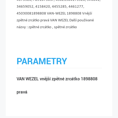
34659052, 4158420, 4455285, 4461277,
45030081898808 VAN-WEZEL 1898808 Vnější
zpětné zrcátko pravá VAN WEZEL Další používané
názvy : zpětné zrcátko , spětné zrcátko
PARAMETRY
VAN WEZEL vnější zpětné zrcátko 1898808
pravá