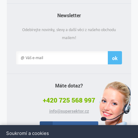
Newsletter
Odebírejte novinky, slevy a další věci z našeho obchodu
mailem!
ok
Máte dotaz?
+420 725 568 997
info@supersektor.cz
Facebook
Soukromí a cookies