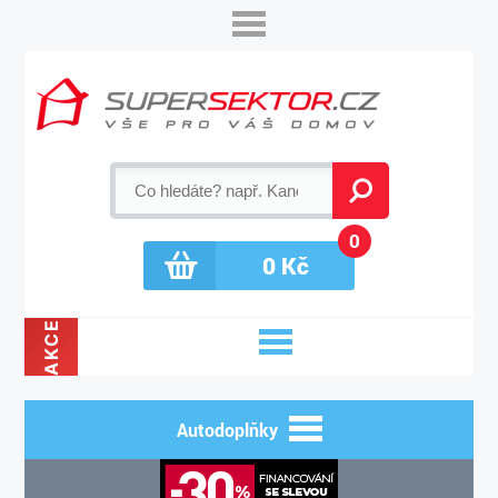
0
0
Kč
AKCE
Autodoplňky