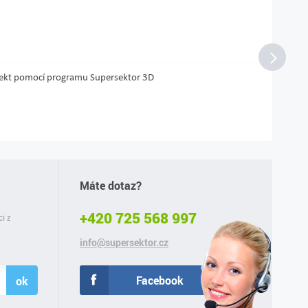
projekt pomocí programu Supersektor 3D
Máte dotaz?
+420 725 568 997
ci z
info@supersektor.cz
Facebook
ok