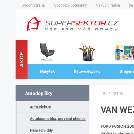
Úvodní strana
Obchodní podmínky
Nákupní rádce
Ke
AKCE
Nábytek
Bytové doplňky
Drogeri
Autodoplňky
Titulní strana
VAN WEZ
Auto elektro
Autokosmetika, servisní chemie
FORD FUSION 2002
Náhradní díly
66KW Konkurenční