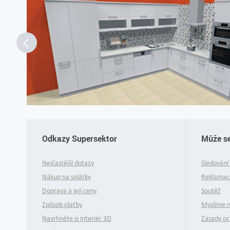
Odkazy Supersektor
Může se
Nejčastější dotazy
Sledování 
Nákup na splátky
Reklamace
Doprava a její ceny
Soutěž
Způsob platby
Myslíme 
Navrhněte si interiér 3D
Zásady oc