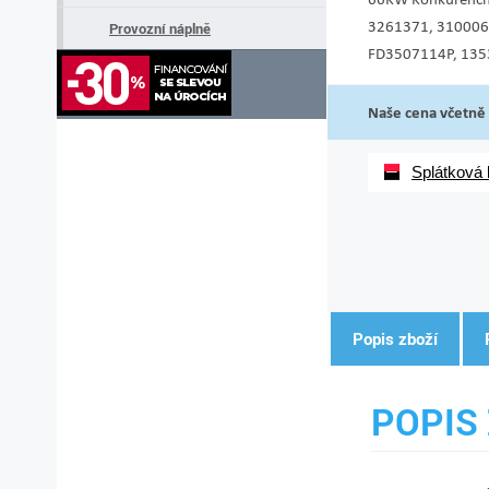
3261371, 310006
Provozní náplně
FD3507114P, 135
Naše cena včetně
Splátková
Popis zboží
POPIS 