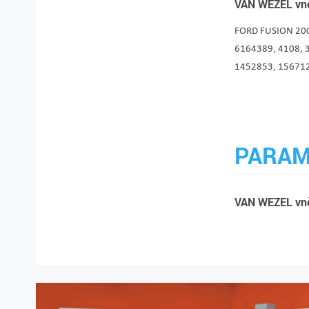
VAN WEZEL vně
FORD FUSION 2002
6164389, 4108, 
1452853, 1567125
PARAM
VAN WEZEL vně