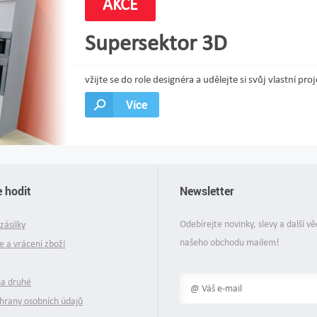
AKCE
Supersektor 3D
vžijte se do role designéra a udělejte si svůj vlastní 
Více
 hodit
Newsletter
Odebírejte novinky, slevy a další vě
zásilky
našeho obchodu mailem!
 a vrácení zboží
na druhé
hrany osobních údajů