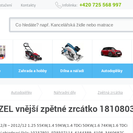
+420 725 568 997
 stažení
Kontakty
Infolinka:
e
Zahrada a hobby
Dílna a nářadí
Autodoplňky
Autodoplňky
Náhradní díly
Zpětná zrcátka
EL vnější zpětné zrcátko 1810803
/8 – 2012/12 1.25 55KW,1.4 59KW,1.4 TDCi 50KW,1.6 74KW,1.6 TDCi
 objednací čísla: 10237801, FD3507114, 6164389, 4108, 3460697C,