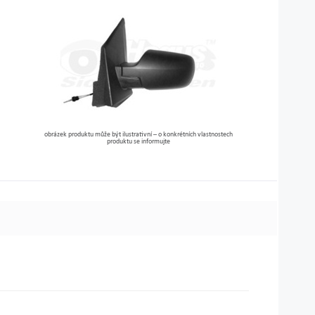
obrázek produktu může být ilustrativní – o konkrétních vlastnostech
produktu se informujte