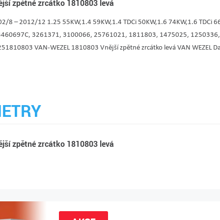
jší zpětné zrcátko 1810803 levá
/8 – 2012/12 1.25 55KW,1.4 59KW,1.4 TDCi 50KW,1.6 74KW,1.6 TDCi 66
3460697C, 3261371, 3100066, 25761021, 1811803, 1475025, 1250336
1810803 VAN-WEZEL 1810803 Vnější zpětné zrcátko levá VAN WEZEL Další 
ETRY
jší zpětné zrcátko 1810803 levá