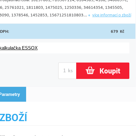
6, 25761021, 1811803, 1475025, 1250336, 34614354, 1345505,
3090, 1378546, 1452853, 15671251810803...
více informací o zboží
 DPH:
679 Kč
 kalkulačka ESSOX
Koupit
Parametry
ZBOŽÍ