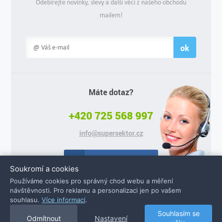
Odebírejte novinky, slevy a další věci z našeho obchodu
mailem!
ok
Máte dotaz?
+420 725 568 997
info@supersektor.cz
Facebook
Soukromí a cookies
Používáme cookies pro správný chod webu a měření
návštěvnosti. Pro reklamu a personalizaci jen po vašem
souhlasu.
Více informací
.
© 2026 Supersektor.cz - všechna práva vyhrazena
Souhlasím se
Odmítnout
Nastavení