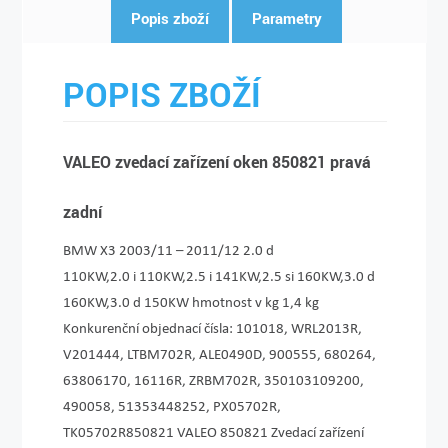
Popis zboží
Parametry
POPIS ZBOŽÍ
VALEO zvedací zařízení oken 850821 pravá
zadní
BMW X3 2003/11 – 2011/12 2.0 d
110KW,2.0 i 110KW,2­.5 i 141KW,2.5 si 160KW,3.0 d
160KW,3.0 d 150KW hmotnost v kg 1,4 kg
Konkurenční objednací čísla: 101018, WRL2013R,
V201444, LTBM702R, ALE0490D, 900555, 680264,
63806170, 16116R, ZRBM702R, 350103109200,
490058, 51353448252, PX05702R,
TK05702R850821 VALEO 850821 Zvedací zařízení