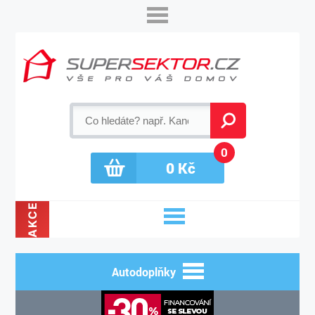
0
0
Kč
AKCE
Autodoplňky