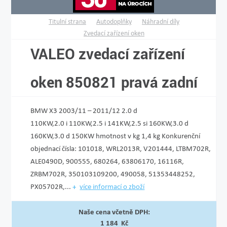
Titulní strana
Autodoplňky
Náhradní díly
Zvedací zařízení oken
VALEO zvedací zařízení
oken 850821 pravá zadní
BMW X3 2003/11 – 2011/12 2.0 d
110KW,2.0 i 110KW,2­.5 i 141KW,2.5 si 160KW,3.0 d
160KW,3.0 d 150KW hmotnost v kg 1,4 kg Konkurenční
objednací čísla: 101018, WRL2013R, V201444, LTBM702R,
ALE0490D, 900555, 680264, 63806170, 16116R,
ZRBM702R, 350103109200, 490058, 51353448252,
PX05702R,...
více informací o zboží
Naše cena včetně DPH:
1 184 Kč