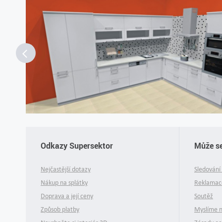
Odkazy Supersektor
Může se
Nejčastější dotazy
Sledování 
Nákup na splátky
Reklamace
Doprava a její ceny
Soutěž
Způsob platby
Myslíme 