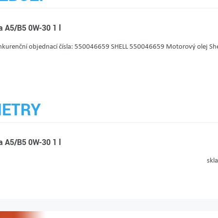
ra A5/B5 0W-30 1 l
Konkurenční objednací čísla: 550046659 SHELL 550046659 Motorový olej She
ETRY
ra A5/B5 0W-30 1 l
skl