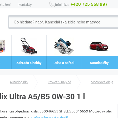
+420 725 568 997
 stažení
Kontakty
Infolinka:
e
Zahrada a hobby
Dílna a nářadí
Autodoplňky
Autodoplňky
Provozní náplně
Motorové oleje
lix Ultra A5/B5 0W-30 1 l
Konkurenční objednací čísla: 550046659 SHELL 550046659 Motorový olej
Supply Company B.V.
více informací o zboží