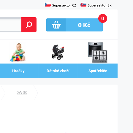
Supersektor CZ
Supersektor SK
0
0
Kč
Hračky
Dětské zboží
Spotřebiče
0W-30