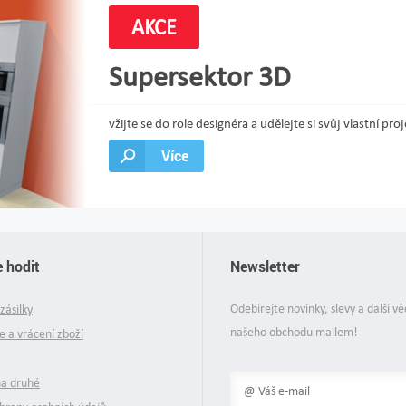
AKCE
Supersektor 3D
vžijte se do role designéra a udělejte si svůj vlastní 
Více
 hodit
Newsletter
Odebírejte novinky, slevy a další vě
zásilky
našeho obchodu mailem!
 a vrácení zboží
na druhé