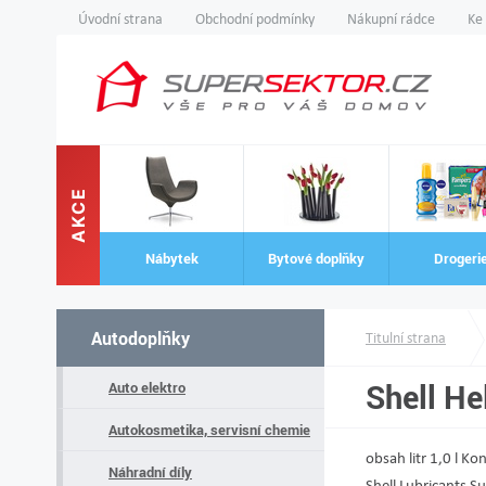
Úvodní strana
Obchodní podmínky
Nákupní rádce
Ke
AKCE
Nábytek
Bytové doplňky
Drogeri
Autodoplňky
Titulní strana
Shell He
Auto elektro
Autokosmetika, servisní chemie
obsah litr 1,0 l 
Náhradní díly
Shell Lubricants 