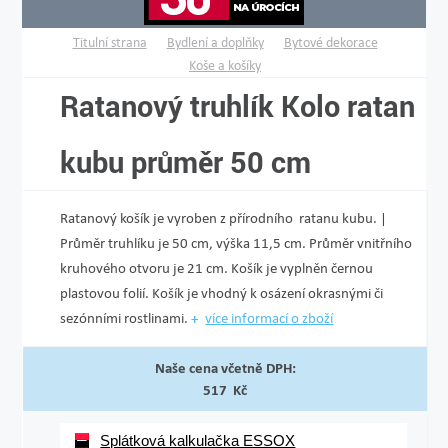
Titulní strana
Bydlení a doplňky
Bytové dekorace
Koše a košíky
Ratanový truhlík Kolo ratan
kubu průměr 50 cm
Ratanový košík je vyroben z přírodního ratanu kubu. |
Průměr truhlíku je 50 cm, výška 11,5 cm. Průměr vnitřního
kruhového otvoru je 21 cm. Košík je vyplněn černou
plastovou folií. Košík je vhodný k osázení okrasnými či
sezónními rostlinami.
více informací o zboží
Naše cena včetně DPH:
517 Kč
Splátková kalkulačka ESSOX