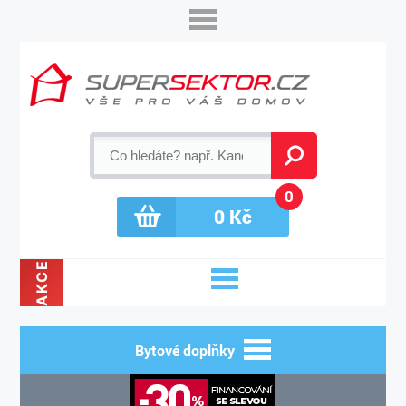
0
0
Kč
AKCE
Bytové doplňky