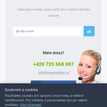
Odebírejte novinky, slevy a další věci z našeho obchodu
mailem!
ok
Máte dotaz?
+420 725 568 997
info@supersektor.cz
Facebook
Soukromí a cookies
Používáme cookies pro správný chod webu a měření
návštěvnosti. Pro reklamu a personalizaci jen po vašem
souhlasu.
Více informací
.