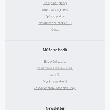
Nákup na splátky
Doprava a její ceny
Způsob platby
Navrhněte si interiér 3D
O nás
Může se hodit
Sledování zásilky
Reklamace a vrácení zboží
Soutěž
Myslíme na druhé
Zásady ochrany osobních údajů
Newsletter