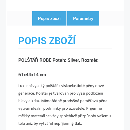
Popis zboží
Parametry
POPIS ZBOŽÍ
POLŠTÁŘ ROBE Potah: Silver, Rozměr:
61x44x14 cm
Luxusní vysoký polštář z viskoelastické pěny nové
generace. Polštář je tvarován pro vyšší podložení
hlavy a krku. Mimořádně prodyšná paměťová pěna
vytváří ideální podmínky pro uživatele. Příjemně
měkký materiál se vždy spolehlivě přiz­působí Vašemu
tělu aniž by vytvářel nepříjemný tlak.