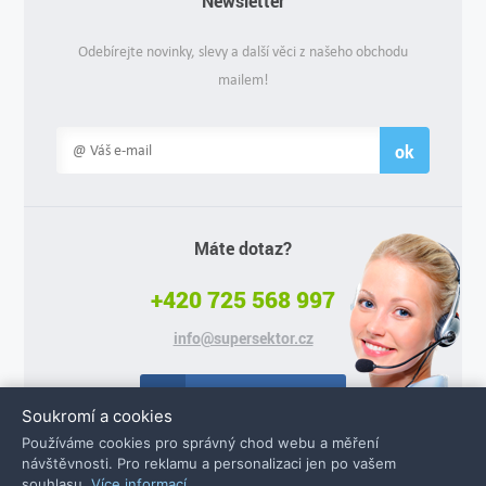
Newsletter
Odebírejte novinky, slevy a další věci z našeho obchodu
mailem!
ok
Máte dotaz?
+420 725 568 997
info@supersektor.cz
Facebook
Soukromí a cookies
Používáme cookies pro správný chod webu a měření
návštěvnosti. Pro reklamu a personalizaci jen po vašem
souhlasu.
Více informací
.