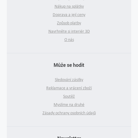
Nákup na splátky
Doprava a její ceny
Způsob platby
Navrhněte si interiér 3D
O nás
Může se hodit
Sledování zásilky
Reklamace a vrácení zboží
Soutěž
Myslíme na druhé
Zásady ochrany osobních údajů