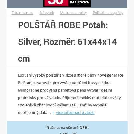
Titulní strana
Nábytek
Matrace a rošty
Polštáře a doplňky
POLŠTÁŘ ROBE Potah:
Silver, Rozměr: 61x44x14
cm
Luxusní vysoký polštář z viskoelastické pěny nové generace.
Polštář je tvarován pro vyšší podložení hlavy a krku.
Mimořádně prodyšná paměťová pěna vytváří ideální
podmínky pro uživatele. Příjemně měkký materiál se vždy
spolehlivě přiz­působí Vašemu tělu aniž by vytvářel
nepříjemný tlak....
více informací o zboží
Naše cena včetně DPH: