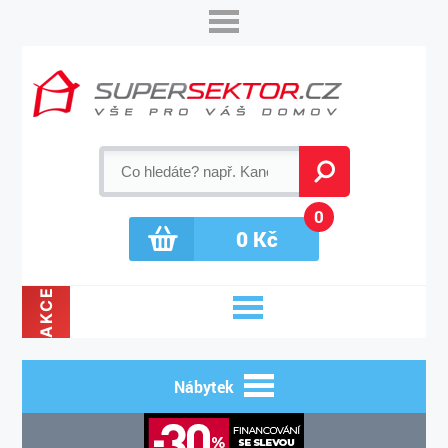
0
0
Kč
AKCE
Nábytek