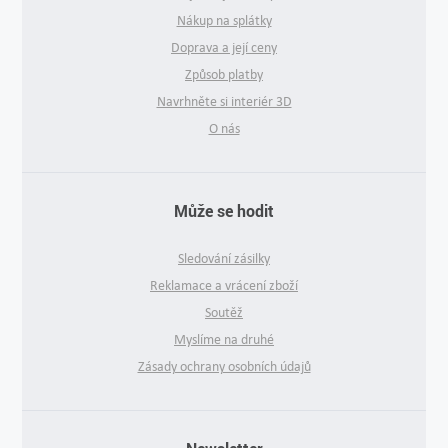
Nákup na splátky
Doprava a její ceny
Způsob platby
Navrhněte si interiér 3D
O nás
Může se hodit
Sledování zásilky
Reklamace a vrácení zboží
Soutěž
Myslíme na druhé
Zásady ochrany osobních údajů