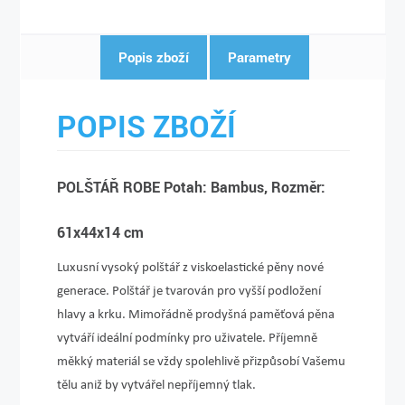
Popis zboží
Parametry
POPIS ZBOŽÍ
POLŠTÁŘ ROBE Potah: Bambus, Rozměr:
61x44x14 cm
Luxusní vysoký polštář z viskoelastické pěny nové
generace. Polštář je tvarován pro vyšší podložení
hlavy a krku. Mimořádně prodyšná paměťová pěna
vytváří ideální podmínky pro uživatele. Příjemně
měkký materiál se vždy spolehlivě přiz­působí Vašemu
tělu aniž by vytvářel nepříjemný tlak.