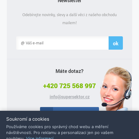
Newsletter
Odebírejte novinky, slevy a další věci z našeho obchodu
mailem!
ok
Máte dotaz?
+420 725 568 997
info@supersektor.cz
Facebook
Soukromí a cookies
Používáme cookies pro správný chod webu a měření
návštěvnosti. Pro reklamu a personalizaci jen po vašem
souhlasu.
Více informací
.