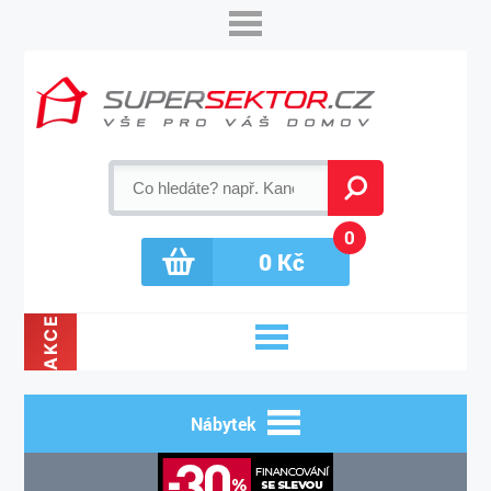
0
0
Kč
AKCE
Nábytek