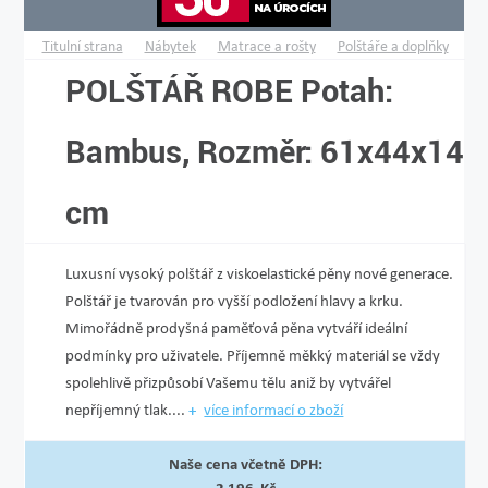
Titulní strana
Nábytek
Matrace a rošty
Polštáře a doplňky
POLŠTÁŘ ROBE Potah:
Bambus, Rozměr: 61x44x14
cm
Luxusní vysoký polštář z viskoelastické pěny nové generace.
Polštář je tvarován pro vyšší podložení hlavy a krku.
Mimořádně prodyšná paměťová pěna vytváří ideální
podmínky pro uživatele. Příjemně měkký materiál se vždy
spolehlivě přiz­působí Vašemu tělu aniž by vytvářel
nepříjemný tlak....
více informací o zboží
Naše cena včetně DPH: