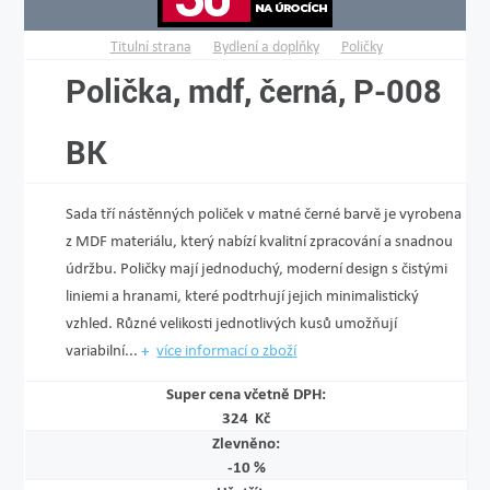
Titulní strana
Bydlení a doplňky
Poličky
Polička, mdf, černá, P-008
BK
Sada tří nástěnných poliček v matné černé barvě je vyrobena
z MDF materiálu, který nabízí kvalitní zpracování a snadnou
údržbu. Poličky mají jednoduchý, moderní design s čistými
liniemi a hranami, které podtrhují jejich minimalistický
vzhled. Různé velikosti jednotlivých kusů umožňují
variabilní...
více informací o zboží
Super cena včetně DPH:
324 Kč
Zlevněno:
-10 %