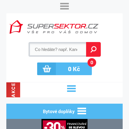
0
0
Kč
AKCE
Bytové doplňky