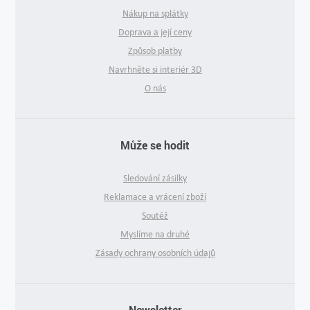
Nákup na splátky
Doprava a její ceny
Způsob platby
Navrhněte si interiér 3D
O nás
Může se hodit
Sledování zásilky
Reklamace a vrácení zboží
Soutěž
Myslíme na druhé
Zásady ochrany osobních údajů
Newsletter