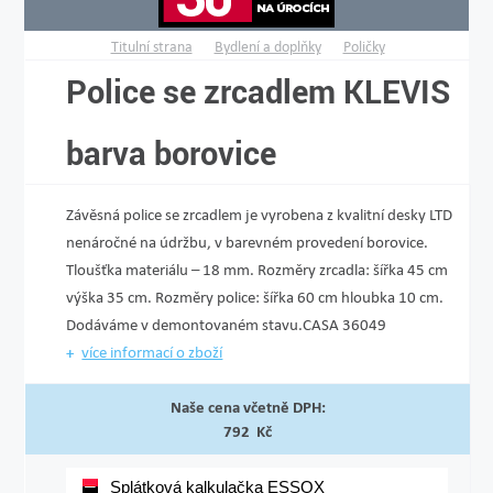
Titulní strana
Bydlení a doplňky
Poličky
Police se zrcadlem KLEVIS
barva borovice
Závěsná police se zrcadlem je vyrobena z kvalitní desky LTD
nenáročné na údržbu, v barevném provedení borovice.
Tloušťka materiálu – 18 mm. Rozměry zrcadla: šířka 45 cm
výška 35 cm. Rozměry police: šířka 60 cm hloubka 10 cm.
Dodáváme v demontovaném stavu.CASA 36049
více informací o zboží
Naše cena včetně DPH:
792 Kč
Splátková kalkulačka ESSOX