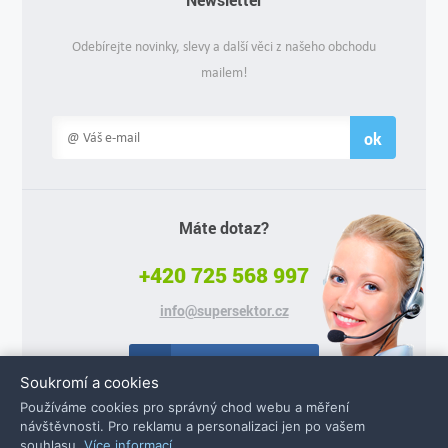
Odebírejte novinky, slevy a další věci z našeho obchodu
mailem!
ok
Máte dotaz?
+420 725 568 997
info@supersektor.cz
Facebook
Soukromí a cookies
Používáme cookies pro správný chod webu a měření
návštěvnosti. Pro reklamu a personalizaci jen po vašem
souhlasu.
Více informací
.