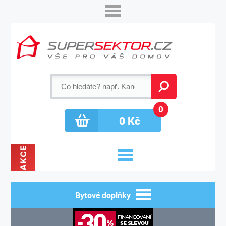
0
0
Kč
AKCE
Bytové doplňky