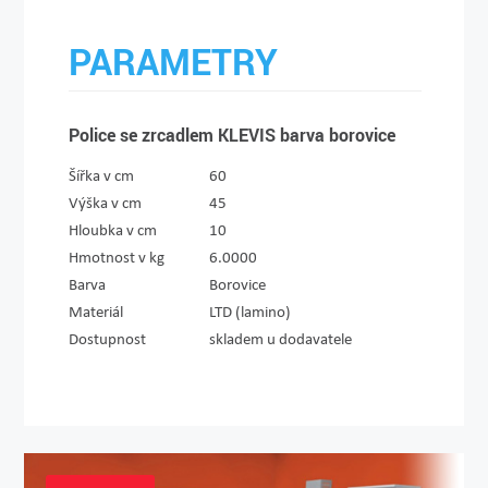
PARAMETRY
Police se zrcadlem KLEVIS barva borovice
Šířka v cm
60
Výška v cm
45
Hloubka v cm
10
Hmotnost v kg
6.0000
Barva
Borovice
Materiál
LTD (lamino)
Dostupnost
skladem u dodavatele