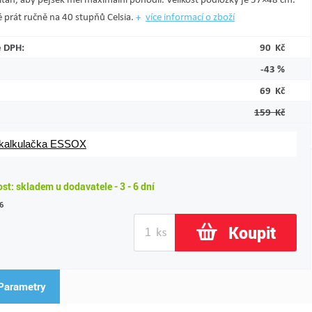
 prát ručně na 40 stupňů Celsia.
více informací o zboží
ě DPH:
90 Kč
-43 %
69 Kč
159 Kč
 kalkulačka ESSOX
t: skladem u dodavatele - 3 - 6 dní
6
Koupit
Parametry