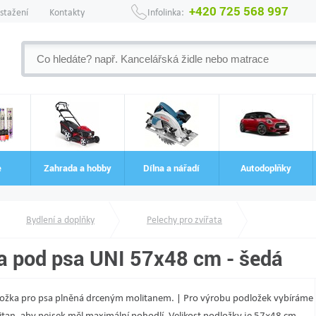
+420 725 568 997
 stažení
Kontakty
Infolinka:
e
Zahrada a hobby
Dílna a nářadí
Autodoplňky
Bydlení a doplňky
Pelechy pro zvířata
a pod psa UNI 57x48 cm - šedá
žka pro psa plněná drceným molitanem. | Pro výrobu podložek vybíráme
tan, aby pejsek měl maximální pohodlí. Velikost podložky je 57×48 cm.