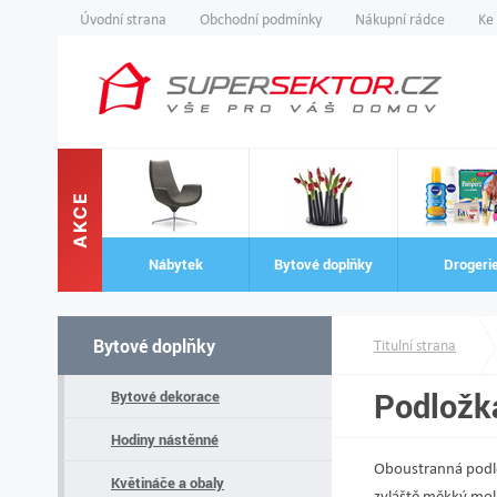
Úvodní strana
Obchodní podmínky
Nákupní rádce
Ke
AKCE
Nábytek
Bytové doplňky
Drogeri
Bytové doplňky
Titulní strana
Podložk
Bytové dekorace
Hodiny nástěnné
Oboustranná podlo
Květináče a obaly
zvláště měkký moli