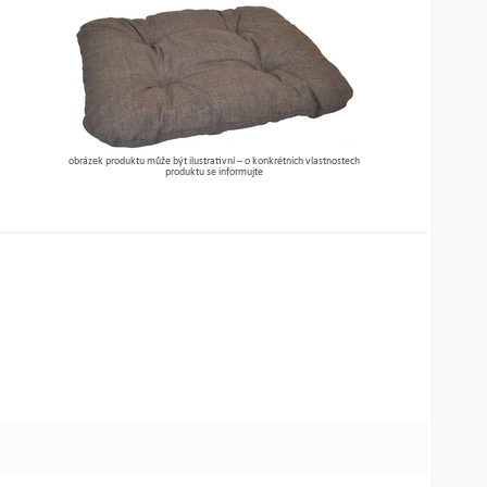
obrázek produktu může být ilustrativní – o konkrétních vlastnostech
produktu se informujte