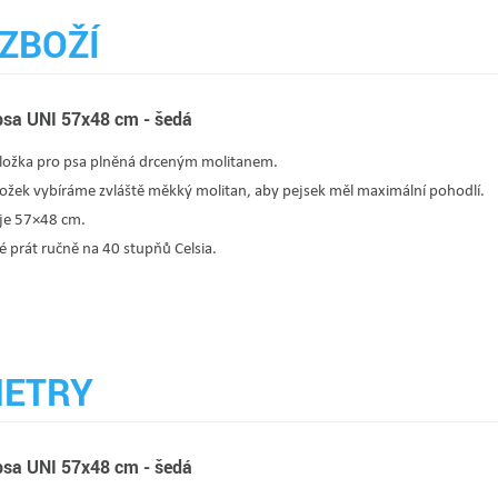
ZBOŽÍ
psa UNI 57x48 cm - šedá
ožka pro psa plněná drceným molitanem.
ožek vybíráme zvláště měkký molitan, aby pejsek měl maximální pohodlí.
 je 57×48 cm.
 prát ručně na 40 stupňů Celsia.
ETRY
psa UNI 57x48 cm - šedá