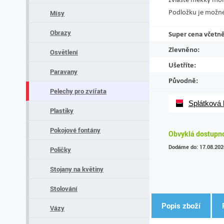
Podložku je možné
Mísy
Obrazy
Super cena včetn
Zlevněno:
Osvětlení
Ušetříte:
Paravany
Původně:
Pelechy pro zvířata
Splátková
Plastiky
Pokojové fontány
Obvyklá dostupnos
Dodáme do: 17.08.202
Poličky
Stojany na květiny
Stolování
Popis zboží
Vázy