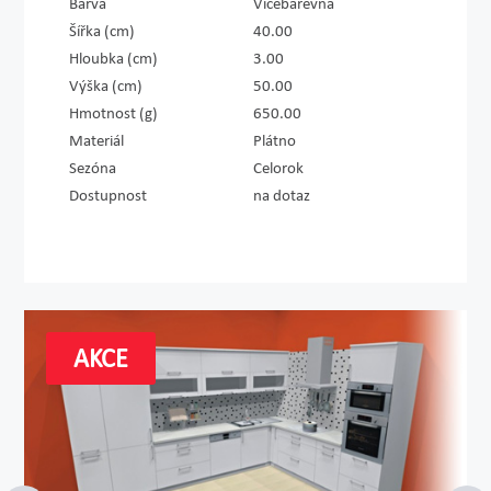
Barva
Vícebarevná
Šířka (cm)
40.00
Hloubka (cm)
3.00
Výška (cm)
50.00
Hmotnost (g)
650.00
Materiál
Plátno
Sezóna
Celorok
Dostupnost
na dotaz
AKCE