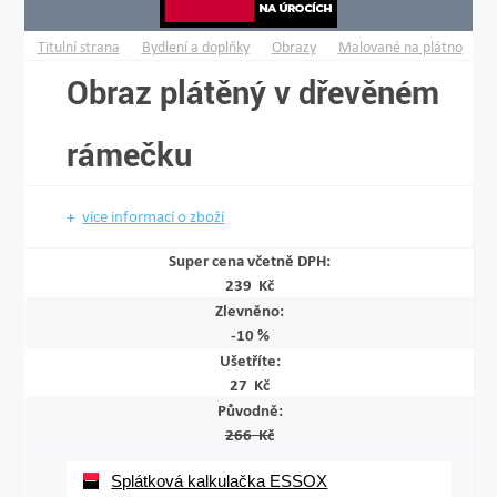
Titulní strana
Bydlení a doplňky
Obrazy
Malované na plátno
Obraz plátěný v dřevěném
rámečku
více informací o zboží
Super cena včetně DPH:
239 Kč
Zlevněno:
-10 %
Ušetříte:
27 Kč
Původně:
266 Kč
Splátková kalkulačka ESSOX