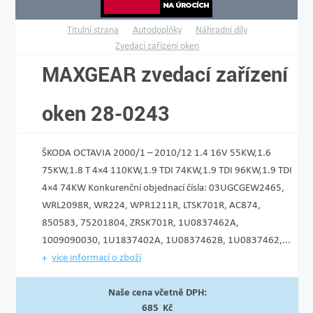
Titulní strana
Autodoplňky
Náhradní díly
Zvedací zařízení oken
MAXGEAR zvedací zařízení
oken 28-0243
ŠKODA OCTAVIA 2000/1 – 2010/12 1.4 16V 55KW,1.6
75KW,1.8 T 4×4 110KW,1.9 TDI 74KW,1.9 TDI 96KW,1.9 TDI
4×4 74KW Konkurenční objednací čísla: 03UGCGEW2465,
WRL2098R, WR224, WPR1211R, LTSK701R, AC874,
850583, 75201804, ZRSK701R, 1U0837462A,
1009090030, 1U1837402A, 1U0837462B, 1U0837462,...
více informací o zboží
Naše cena včetně DPH:
685 Kč