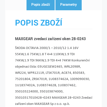
Popis zboží
Parametry
POPIS ZBOŽÍ
MAXGEAR zvedací zařízení oken 28-0243
ŠKODA OCTAVIA 2000/1 – 2010/12 1.4 16V
55KW,1.6 75KW,1.8 T 4×4 110KW,1.9 TDI
74KW,1.9 TDI 96KW,1.9 TDI 4×4 74KW Konkurenční
objednací čísla: 03UGCGEW2465, WRL2098R,
WR224, WPR1211R, LTSK701R, AC874, 850583,
75201804, ZRSK701R, 1U0837462A, 1009090030,
1U1837402A, 1U0837462B, 1U0837462,
350103224000, 350103874000,
35010317010428–0243 MAXGEAR 28–0243 Zvedací
zařízení oken MAXGEAR Sp z o.o. sp.k.