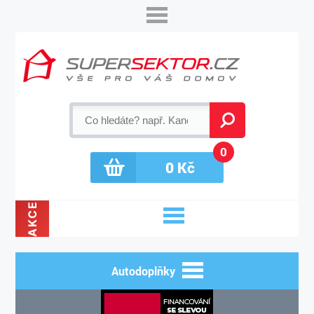
0
0
Kč
AKCE
Autodoplňky