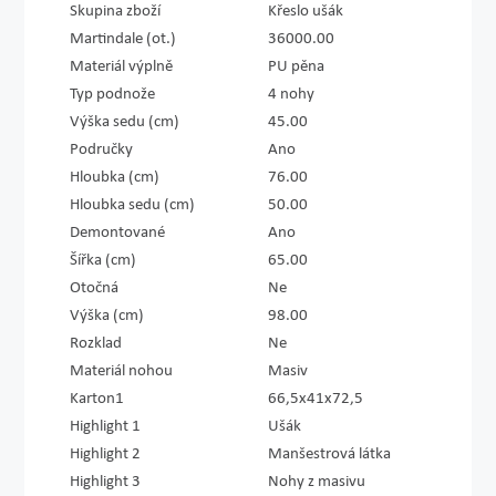
Skupina zboží
Křeslo ušák
Martindale (ot.)
36000.00
Materiál výplně
PU pěna
Typ podnože
4 nohy
Výška sedu (cm)
45.00
Područky
Ano
Hloubka (cm)
76.00
Hloubka sedu (cm)
50.00
Demontované
Ano
Šířka (cm)
65.00
Otočná
Ne
Výška (cm)
98.00
Rozklad
Ne
Materiál nohou
Masiv
Karton1
66,5x41x72,5
Highlight 1
Ušák
Highlight 2
Manšestrová látka
Highlight 3
Nohy z masivu