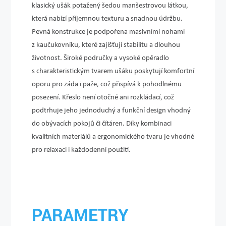
klasický ušák potažený šedou manšestrovou látkou,
která nabízí příjemnou texturu a snadnou údržbu.
Pevná konstrukce je podpořena masivními nohami
z kaučukovníku, které zajišťují stabilitu a dlouhou
životnost. Široké područky a vysoké opěradlo
s charakteristickým tvarem ušáku poskytují komfortní
oporu pro záda i paže, což přispívá k pohodlnému
posezení. Křeslo není otočné ani rozkládací, což
podtrhuje jeho jednoduchý a funkční design vhodný
do obývacích pokojů či čítáren. Díky kombinaci
kvalitních materiálů a ergonomického tvaru je vhodné
pro relaxaci i každodenní použití.
PARAMETRY