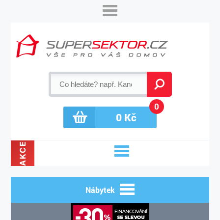
0
0
Kč
AKCE
Nábytek