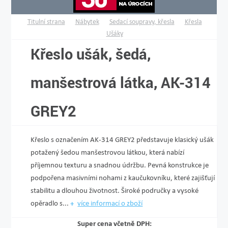
Titulní strana
Nábytek
Sedací soupravy, křesla
Křesla
Ušáky
Křeslo ušák, šedá,
manšestrová látka, AK-314
GREY2
Křeslo s označením AK-314 GREY2 představuje klasický ušák
potažený šedou manšestrovou látkou, která nabízí
příjemnou texturu a snadnou údržbu. Pevná konstrukce je
podpořena masivními nohami z kaučukovníku, které zajišťují
stabilitu a dlouhou životnost. Široké područky a vysoké
opěradlo s...
více informací o zboží
Super cena včetně DPH: