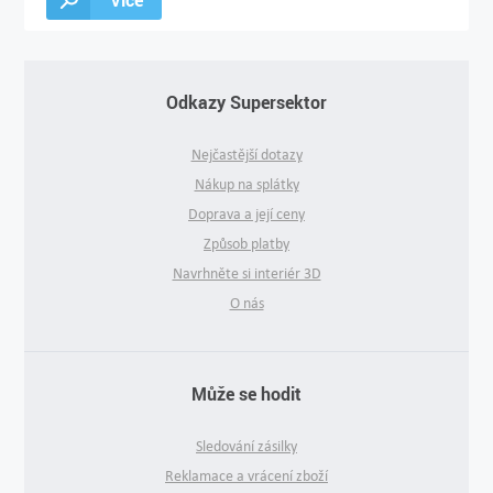
Odkazy Supersektor
Nejčastější dotazy
Nákup na splátky
Doprava a její ceny
Způsob platby
Navrhněte si interiér 3D
O nás
Může se hodit
Sledování zásilky
Reklamace a vrácení zboží