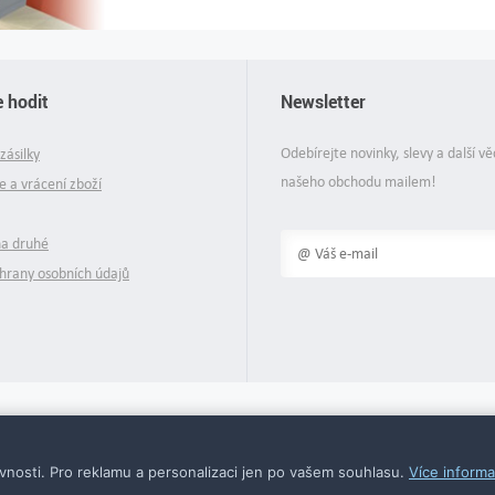
 hodit
Newsletter
Odebírejte novinky, slevy a další vě
zásilky
našeho obchodu mailem!
 a vrácení zboží
na druhé
hrany osobních údajů
© 2026 Supersektor.cz - všechna práva vyhrazena
nosti. Pro reklamu a personalizaci jen po vašem souhlasu.
Více informa