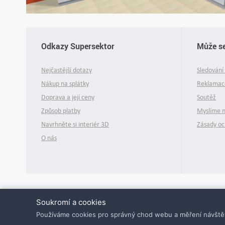
Odkazy Supersektor
Může se
Nejčastější dotazy
Sledování 
Nákup na splátky
Reklamace
Doprava a její ceny
Soutěž
Způsob platby
Myslíme 
Navrhněte si interiér 3D
Zásady oc
O nás
Soukromí a cookies
Používáme cookies pro správný chod webu a měření návštěv