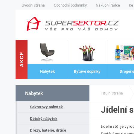
Úvodní strana
Obchodní podmínky
Nákupní rádce
Ke
AKCE
Nábytek
Bytové doplňky
Drogeri
Nábytek
Titulní strana
Jídelní 
Sektorový nábytek
Dětský nábytek
Jídelní stůl je vy
Dřezy, baterie, drtiče
Dodáváme v demo