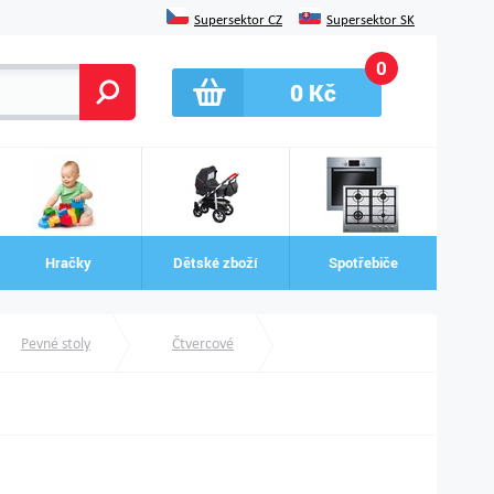
Supersektor CZ
Supersektor SK
0
0
Kč
Hračky
Dětské zboží
Spotřebiče
Pevné stoly
Čtvercové