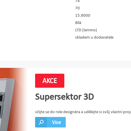
74
70
15.8000
Bílá
LTD (lamino)
skladem u dodavatele
AKCE
Supersektor 3D
vžijte se do role designéra a udělejte si svůj vlastní 
Více