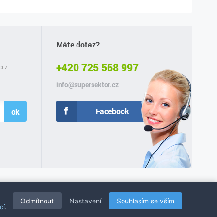
Máte dotaz?
+420 725 568 997
ci z
info@supersektor.cz
Facebook
ok
Odmítnout
Nastavení
Souhlasím se vším
cí
.