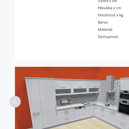
Výška v cm
Hloubka v cm
Hmotnost v kg
Barva
Materiál
Dostupnost