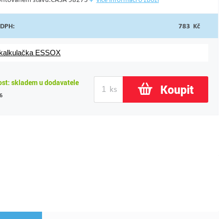
 DPH:
783 Kč
 kalkulačka ESSOX
st: skladem u dodavatele
Koupit
6