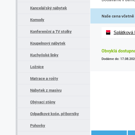
Kancelářský nábytek
Naše cena včetně
Komody
Konferenční a TV stolky
Splátková
Koupelnový nábytek
Obvyklá dostupno
Kuchyňské linky
Dodáme do: 17.08.202
Ložnice
Matrace a rošty
Nábytek z masivu
Obývací stěny
Odpadkové koše, příborníky
Pohovky