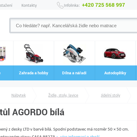
+420 725 568 997
 stažení
Kontakty
Infolinka:
e
Zahrada a hobby
Dílna a nářadí
Autodoplňky
Nábytek
Židle, stoly, lavice
Jídelní stoly
stůl AGORDO bílá
robený z desky LTD v barvě bílá. Spodní podstavec má rozměr 50 × 50 cm.
ntovaném stavu.CASA 98273
více informací o zboží