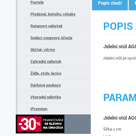
Postele
Popis zboží
Předsíně, botníky, věšáky
POPIS 
Ratanový nábytek
Sedací soupravy, křesla
Jídelní stůl A
Skříně, vitríny
Jídelní stůl je 
Zahradní nábytek
Židle, stoly, lavice
Dárkové poukazy
PARAM
Výprodej nábytku
IPremium
Jídelní stůl A
Šířka v cm