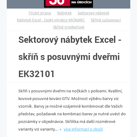
Titulní strana
Nábytek
Sektorový nábytek
Nábytek Excel - český výrobce MONARC
Skříně zašupovací
Skříně trojdveřové
Sektorový nábytek Excel -
skříň s posuvnými dveřmi
EK32101
Skříň s posuvnými dveřmi na nožkách s policemi. Kvalitní,
kovové posuvné kování GTV. Možnost výběru barvy viz
vzorník. Barvy je možné vzájemně kombinovat dle Vašich
představ, požadavek na kombinaci barev je nutné uvést do
poznámky v objednávce. Skříňka má další rozměrové
varianty viz varianty...
více informací o zboží