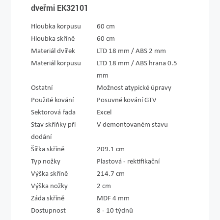
dveřmi EK32101
Hloubka korpusu
60 cm
Hloubka skříně
60 cm
Materiál dvířek
LTD 18 mm / ABS 2 mm
Materiál korpusu
LTD 18 mm / ABS hrana 0.5
mm
Ostatní
Možnost atypické úpravy
Použité kování
Posuvné kování GTV
Sektorová řada
Excel
Stav skříňky při
V demontovaném stavu
dodání
Šířka skříně
209.1 cm
Typ nožky
Plastová - rektifikační
Výška skříně
214.7 cm
Výška nožky
2 cm
Záda skříně
MDF 4 mm
Dostupnost
8 - 10 týdnů