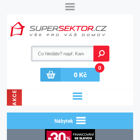
0
0
Kč
AKCE
Nábytek