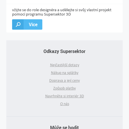
vžijte se do role designéra a udělejte si svůj vlastní projekt
pomocí programu Supersektor 3D
Více
Odkazy Supersektor
Nejčastější dotazy
Nákup na splátky
Doprava a její ceny
Způsob platby
Navrhněte si interiér 3D
O nás
Může se hodit