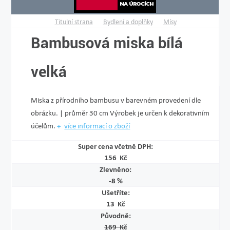
Titulní strana
Bydlení a doplňky
Mísy
Bambusová miska bílá
velká
Miska z přírodního bambusu v barevném provedení dle
obrázku. | průměr 30 cm Výrobek je určen k dekorativním
účelům.
více informací o zboží
Super cena včetně DPH:
156 Kč
Zlevněno:
-8 %
Ušetříte:
13 Kč
Původně:
169 Kč