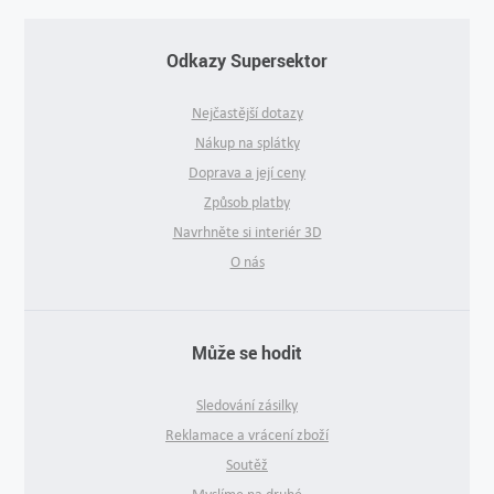
Odkazy Supersektor
Nejčastější dotazy
Nákup na splátky
Doprava a její ceny
Způsob platby
Navrhněte si interiér 3D
O nás
Může se hodit
Sledování zásilky
Reklamace a vrácení zboží
Soutěž