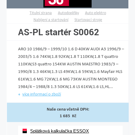
Titulní strana
Autodoplňky
Auto elektro
Nabíjení a startování
Startovací stroje
AS-PL startér S0062
ARO 10 1986/9 – 1999/10 1.6 D 40KW AUDI A3 1996/9 –
2003/5 1.6 74KW,1.8 92KW,1.8 T 110KW,1.8 T quattro
110KW,S3 quattro 154KW AUSTIN MAESTRO 1983/3 –
1990/8 1.3 46KW,1.3 LS 49KW,1.6 59KW,1.6 Mayfair HLS
61KW,1.6 MG 72KW,1.6 MG 73KW AUSTIN MONTEGO
1984/4 – 1988/8 1.3 50KW,1.6 LS 61KW,1.6 LS,HL...
více informací o zboží
Naše cena včetně DPH:
1 685 Kč
Splátková kalkulačka ESSOX