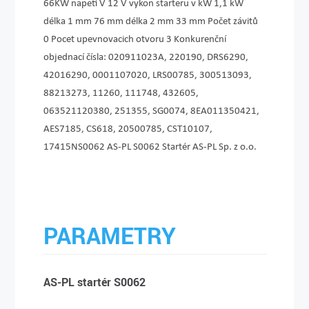
66KW napeti V 12 V vykon starteru v kW 1,1 kW
délka 1 mm 76 mm délka 2 mm 33 mm Počet závitů
0 Pocet upevnovacich otvoru 3 Konkurenční
objednací čísla: 020911023A, 220190, DRS6290,
42016290, 0001107020, LRS00785, 300513093,
88213273, 11260, 111748, 432605,
063521120380, 251355, SG0074, 8EA011350421,
AES7185, CS618, 20500785, CST10107,
17415NS0062 AS-PL S0062 Startér AS-PL Sp. z o.o.
PARAMETRY
AS-PL startér S0062