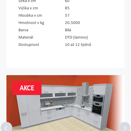
Šířka v cm
60
Výška v cm
85
Hloubka v cm
57
Hmotnost v kg
20.5000
Barva
Bílá
Materiál
DTD (lamino)
Dostupnost
10 až 12 týdnů
AKCE