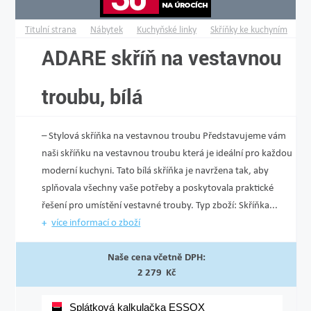
Titulní strana
Nábytek
Kuchyňské linky
Skříňky ke kuchyním
ADARE skříň na vestavnou
troubu, bílá
– Stylová skříňka na vestavnou troubu Představujeme vám
naši skříňku na vestavnou troubu která je ideální pro každou
moderní kuchyni. Tato bílá skříňka je navržena tak, aby
splňovala všechny vaše potřeby a poskytovala praktické
řešení pro umístění vestavné trouby. Typ zboží: Skříňka...
více informací o zboží
Naše cena včetně DPH:
2 279 Kč
Splátková kalkulačka ESSOX