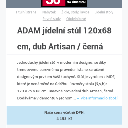
Titulní strana
Nábytek
Židle, stoly, lavice
Jídelní stoly
Pevné stoly
Obdelníkové
ADAM jídelní stůl 120x68
cm, dub Artisan / černá
Jednoduchý jídelní stůl v moderním designu, se díky
trendovému barevnému provedení stane zaručeně
designovým prvkem Vaší kuchyně. Stůl je vyroben z MDF,
které je nenáročné na údržbu. Rozměry stolu (š,v,h):
120 × 75 × 68 cm. Barevné provedení dub Artisan, černá.
Dodáváme v demontu v jednom...
více informací o zboží
Naše cena včetně DPH:
4 153 Kč