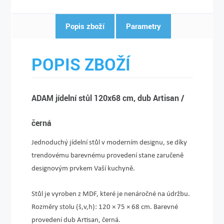
Popis zboží
Parametry
POPIS ZBOŽÍ
ADAM jídelní stůl 120x68 cm, dub Artisan /
černá
Jednoduchý jídelní stůl v moderním designu, se díky
trendovému barevnému provedení stane zaručeně
designovým prvkem Vaší kuchyně.
Stůl je vyroben z MDF, které je nenáročné na údržbu.
Rozměry stolu (š,v,h): 120 × 75 × 68 cm. Barevné
provedení dub Artisan, černá.