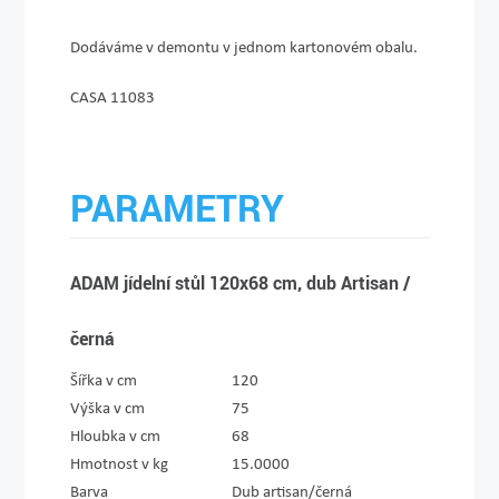
Dodáváme v demontu v jednom kartonovém obalu.
CASA 11083
PARAMETRY
ADAM jídelní stůl 120x68 cm, dub Artisan /
černá
Šířka v cm
120
Výška v cm
75
Hloubka v cm
68
Hmotnost v kg
15.0000
Barva
Dub artisan/černá