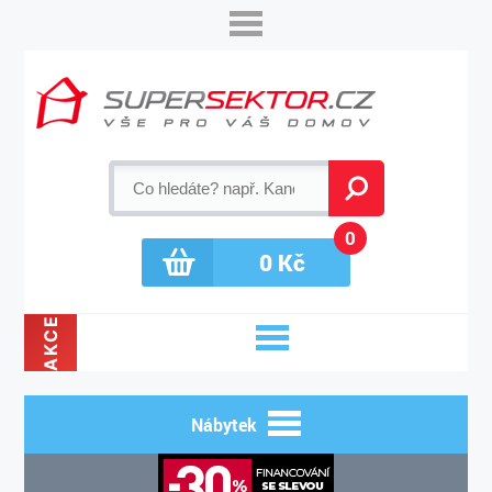
0
0
Kč
AKCE
Nábytek