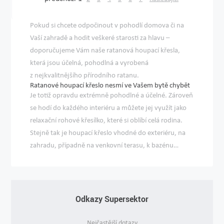
Pokud si chcete odpočinout v pohodlí domova či na
Vaší zahradě a hodit veškeré starosti za hlavu –
doporučujeme Vám naše ratanová houpací křesla,
která jsou účelná, pohodlná a vyrobená
z nejkvalitnějšího přírodního ratanu.
Ratanové houpací křeslo nesmí ve Vašem bytě chybět
Je totiž opravdu extrémně pohodlné a účelné. Zároveň
se hodí do každého interiéru a můžete jej využít jako
relaxační rohové křesílko, které si oblíbí celá rodina.
Stejně tak je houpací křeslo vhodné do exteriéru, na
zahradu, případně na venkovní terasu, k bazénu…
Odkazy Supersektor
Nejčastější dotazy