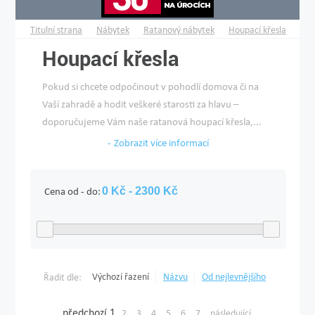
Titulní strana
Nábytek
Ratanový nábytek
Houpací křesla
Houpací křesla
Pokud si chcete odpočinout v pohodlí domova či na
Vaší zahradě a hodit veškeré starosti za hlavu –
doporučujeme Vám naše ratanová houpací křesla,...
Zobrazit více informací
Cena od - do:
Výchozí řazení
Názvu
Od nejlevnějšího
Řadit dle:
předchozí
1
2
3
4
5
6
7
následující