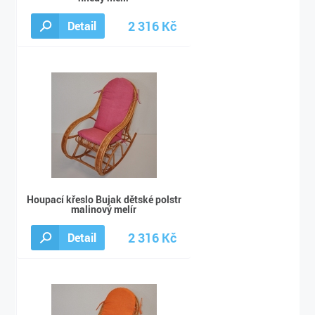
2 316 Kč
Detail
2 490 Kč
Houpací křeslo Bujak dětské polstr
malinový melír
2 316 Kč
Detail
2 490 Kč