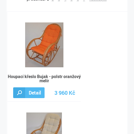
Houpací křeslo Bujak - polstr oranžový
melír
3 960 Kč
Detail
3 990 Kč