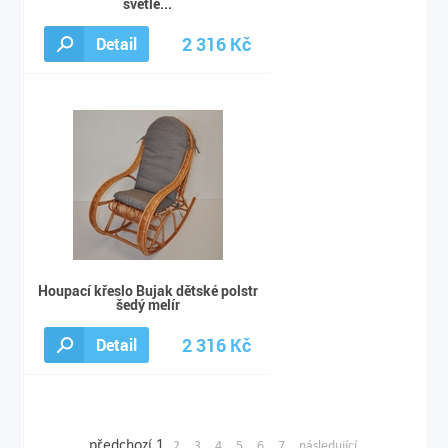
světle...
2 316 Kč
Detail
2 490 Kč
Houpací křeslo Bujak dětské polstr
šedý melír
2 316 Kč
Detail
2 490 Kč
předchozí
1
2
3
4
5
6
7
následující