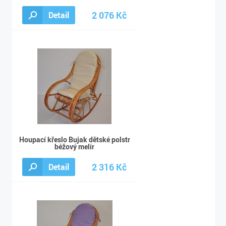
2 076 Kč
Detail
2 245 Kč
Houpací křeslo Bujak dětské polstr
béžový melír
2 316 Kč
Detail
2 490 Kč