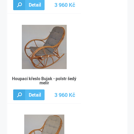
3 960 Kč
Detail
3 990 Kč
Houpací křeslo Bujak - polstr šedý
melír
3 960 Kč
Detail
3 990 Kč