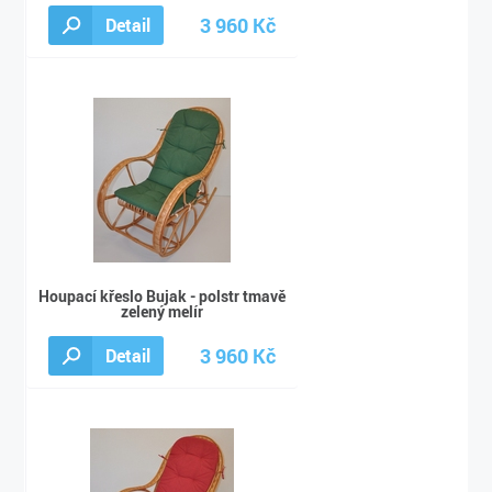
3 960 Kč
Detail
3 990 Kč
Houpací křeslo Bujak - polstr tmavě
zelený melír
3 960 Kč
Detail
3 990 Kč