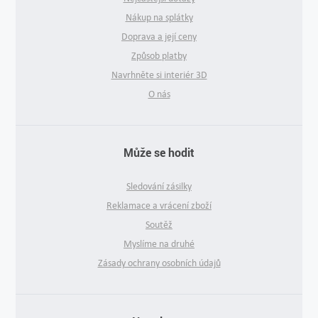
Nákup na splátky
Doprava a její ceny
Způsob platby
Navrhněte si interiér 3D
O nás
Může se hodit
Sledování zásilky
Reklamace a vrácení zboží
Soutěž
Myslíme na druhé
Zásady ochrany osobních údajů