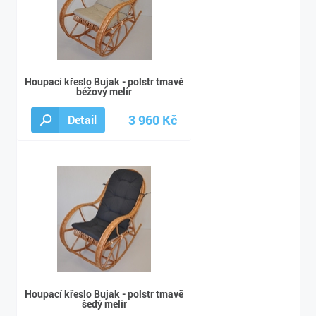
Houpací křeslo Bujak - polstr tmavě
béžový melír
3 960 Kč
Detail
3 990 Kč
Houpací křeslo Bujak - polstr tmavě
šedý melír