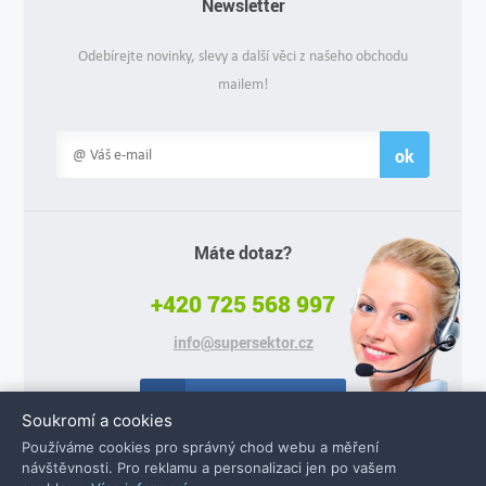
Newsletter
Odebírejte novinky, slevy a další věci z našeho obchodu
mailem!
ok
Máte dotaz?
+420 725 568 997
info@supersektor.cz
Facebook
Soukromí a cookies
Používáme cookies pro správný chod webu a měření
návštěvnosti. Pro reklamu a personalizaci jen po vašem