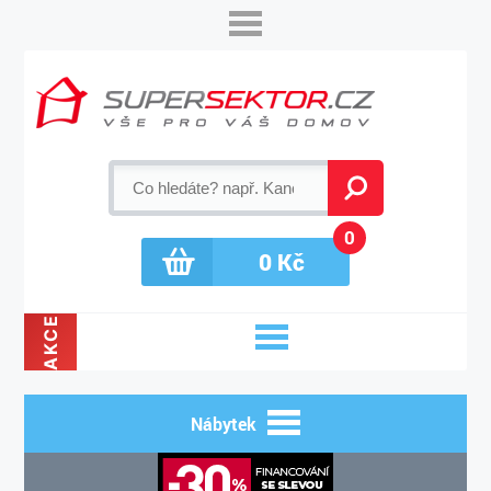
0
0
Kč
AKCE
Nábytek