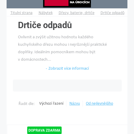
Titulní strana
Nábytek
Dřezy, baterie, drtiče
Drtiče odpadů
Drtiče odpadů
Ovlivnit a zvýšit užitnou hodnotu každého
kuchyňského dřezu mohou i nejrůznější praktické
doplňky. Ideálním pomocníkem mohou být
v domácnostech...
Zobrazit více informací
Výchozí řazení
Názvu
Od nejlevnějšího
Řadit dle: