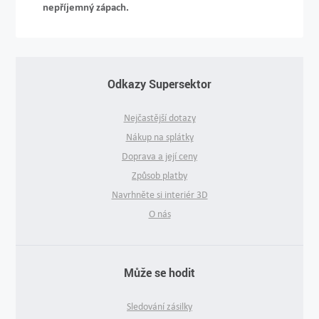
nepříjemný zápach.
Odkazy Supersektor
Nejčastější dotazy
Nákup na splátky
Doprava a její ceny
Způsob platby
Navrhněte si interiér 3D
O nás
Může se hodit
Sledování zásilky