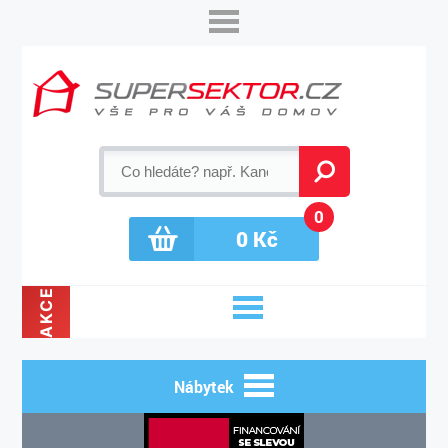
0
0
Kč
AKCE
Nábytek