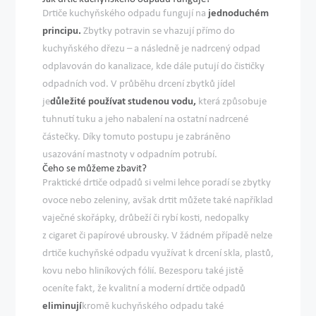
Drtiče kuchyňského odpadu fungují na
jednoduchém
principu.
Zbytky potravin se vhazují přímo do
kuchyňského dřezu – a následně je nadrcený odpad
odplavován do kanalizace, kde dále putují do čističky
odpadních vod. V průběhu drcení zbytků jídel
je
důležité používat studenou vodu,
která způsobuje
tuhnutí tuku a jeho nabalení na ostatní nadrcené
částečky. Díky tomuto postupu je zabráněno
usazování mastnoty v odpadním potrubí.
Čeho se můžeme zbavit?
Praktické drtiče odpadů si velmi lehce poradí se zbytky
ovoce nebo zeleniny, avšak drtit můžete také například
vaječné skořápky, drůbeží či rybí kosti, nedopalky
z cigaret či papírové ubrousky. V žádném případě nelze
drtiče kuchyňské odpadu využívat k drcení skla, plastů,
kovu nebo hliníkových fólií. Bezesporu také jistě
oceníte fakt, že kvalitní a moderní drtiče odpadů
eliminují
kromě kuchyňského odpadu také