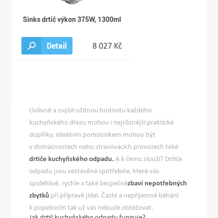
Sinks drtič výkon 375W, 1300ml
Detail
8 027 Kč
Ovlivnit a zvýšit užitnou hodnotu každého
kuchyňského dřezu mohou i nejrůznější praktické
doplňky. Ideálním pomocníkem mohou být
v domácnostech nebo stravovacích provozech také
drtiče kuchyňského odpadu.
A k čemu slouží? Drtiče
odpadu jsou vestavěné spotřebiče, které vás
spolehlivě, rychle a také bezpečně
zbaví nepotřebných
zbytků
při přípravě jídel. Časté a nepříjemné běhání
k popelnicím tak už vás nebude obtěžovat.
Jak drtič kuchyňského odpadu funguje?