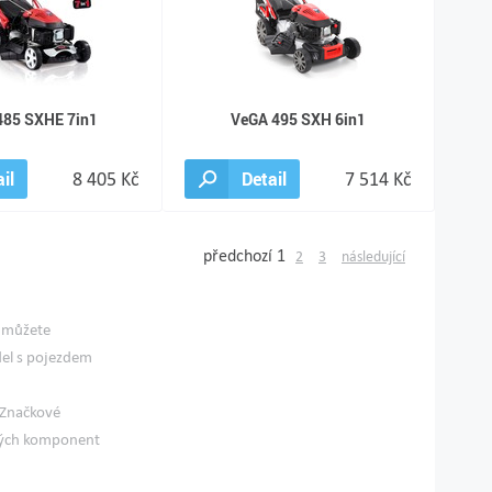
485 SXHE 7in1
VeGA 495 SXH 6in1
il
8 405 Kč
Detail
7 514 Kč
předchozí
1
2
3
následující
i můžete
del s pojezdem
. Značkové
ivých komponent