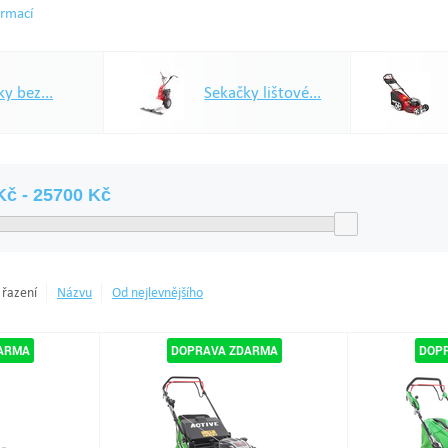
ormací
y bez...
Sekačky lištové...
 řazení
Názvu
Od nejlevnějšího