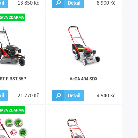
il
13 850 Kč
Detail
8 900 Kč
RT FIRST 55P
VeGA 404 SDX
il
21 770 Kč
Detail
4 940 Kč