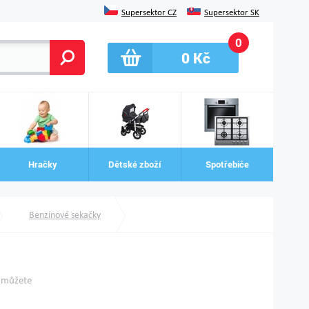
Supersektor CZ
Supersektor SK
0
0
Kč
Hračky
Dětské zboží
Spotřebiče
Benzínové sekačky
i můžete