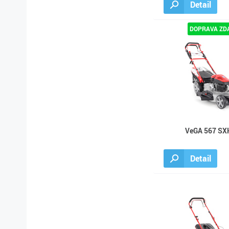
Detail
VeGA 567 SX
Detail