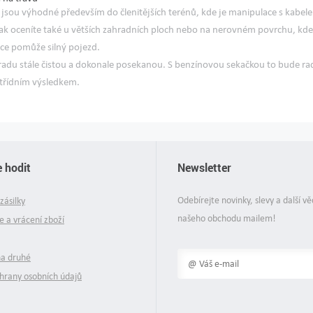
jsou výhodné především do členitějších terénů, kde je manipulace s kabele
však oceníte také u větších zahradních ploch nebo na nerovném povrchu, kd
pce pomůže
silný pojezd
.
hradu stále čistou a dokonale posekanou. S benzínovou sekačkou to bude ra
třídním výsledkem.
 hodit
Newsletter
Odebírejte novinky, slevy a další vě
zásilky
našeho obchodu mailem!
 a vrácení zboží
na druhé
hrany osobních údajů