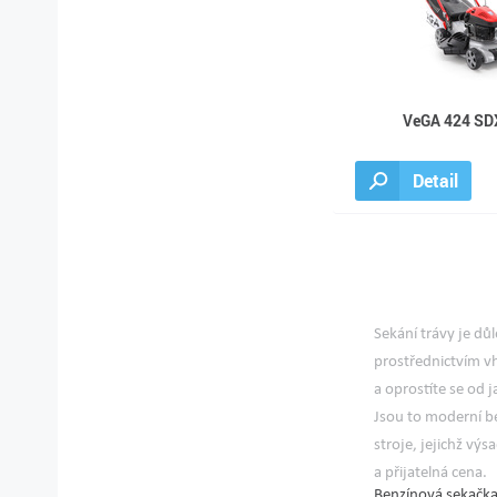
VeGA 424 SD
Detail
Sekání trávy
je důl
prostřednictvím v
a oprostíte se od 
Jsou to
moderní b
stroje, jejichž vý
a přijatelná cena.
Benzínová sekačka