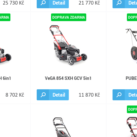
25 730 Kč
Detail
21 770 Kč
Deta
H 6in1
VeGA 854 SXH GCV 5in1
PUBE
8 702 Kč
Detail
11 870 Kč
Deta