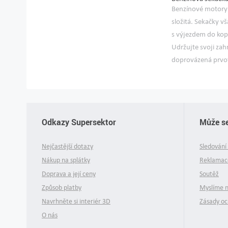
Benzínové motory 
složitá. Sekačky 
s výjezdem do ko
Udržujte svoji za
doprovázená prvo
Odkazy Supersektor
Může se
Nejčastější dotazy
Sledování 
Nákup na splátky
Reklamace
Doprava a její ceny
Soutěž
Způsob platby
Myslíme 
Navrhněte si interiér 3D
Zásady oc
O nás