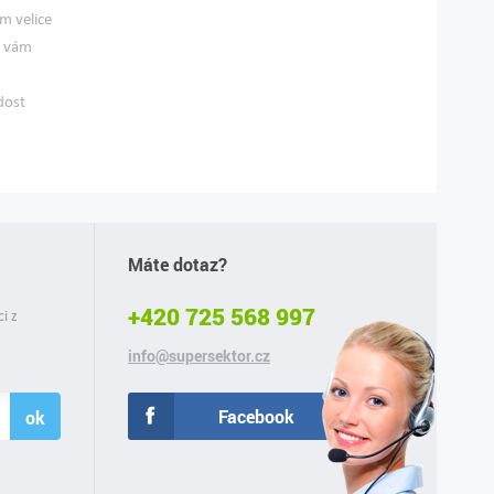
m velice
e vám
dost
Máte dotaz?
+420 725 568 997
ci z
info@supersektor.cz
Facebook
ok