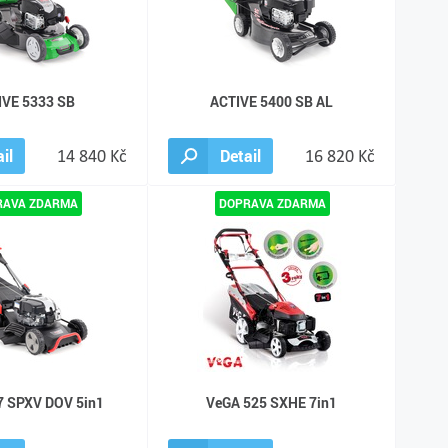
IVE 5333 SB
ACTIVE 5400 SB AL
il
14 840 Kč
Detail
16 820 Kč
7 SPXV DOV 5in1
VeGA 525 SXHE 7in1