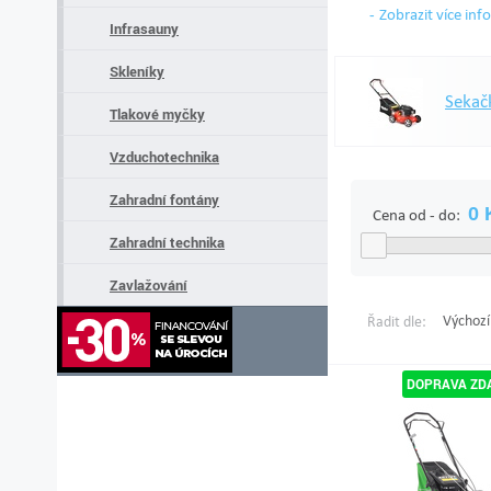
Zobrazit více inf
Infrasauny
Skleníky
Sekačk
Tlakové myčky
Vzduchotechnika
Zahradní fontány
Cena od - do:
Zahradní technika
Zavlažování
Výchozí
Řadit dle: