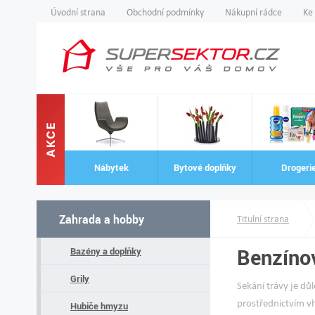
Úvodní strana
Obchodní podmínky
Nákupní rádce
Ke
AKCE
Nábytek
Bytové doplňky
Drogeri
Zahrada a hobby
Titulní strana
Benzíno
Bazény a doplňky
Grily
Sekání trávy je dů
prostřednictvím v
Hubiče hmyzu