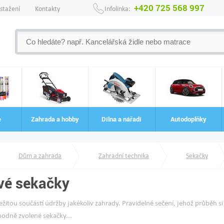
+420 725 568 997
 stažení
Kontakty
Infolinka:
e
Zahrada a hobby
Dílna a nářadí
Autodoplňky
Dům a zahrada
Zahradní technika
Sekačky
vé sekačky
ležitou součástí údržby jakékoliv zahrady. Pravidelné sečení, jehož průběh s
hodně zvolené sekačky...