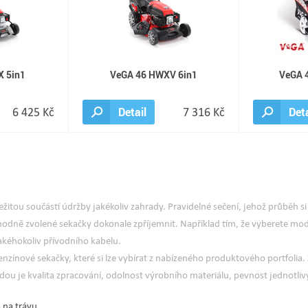
X 5in1
VeGA 46 HWXV 6in1
VeGA 
6 425 Kč
Detail
7 316 Kč
Deta
ežitou součástí údržby jakékoliv zahrady. Pravidelné sečení, jehož průběh s
hodně zvolené sekačky dokonale zpříjemnit. Například tím, že vyberete mo
jakéhokoliv přívodního kabelu.
enzínové sekačky
, které si lze vybírat z nabízeného produktového portfolia
sadou je kvalita zpracování, odolnost výrobního materiálu, pevnost jednotl
 na trávu