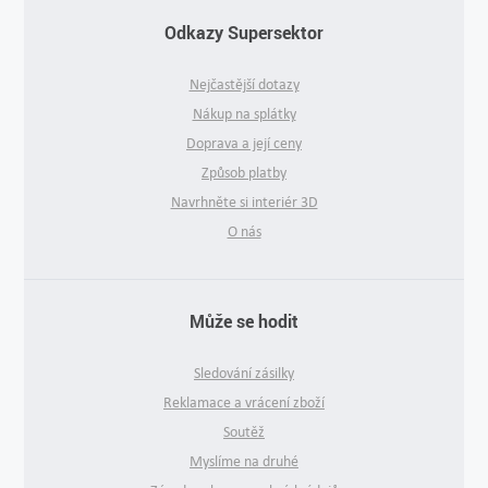
Odkazy Supersektor
Nejčastější dotazy
Nákup na splátky
Doprava a její ceny
Způsob platby
Navrhněte si interiér 3D
O nás
Může se hodit
Sledování zásilky
Reklamace a vrácení zboží
Soutěž
Myslíme na druhé