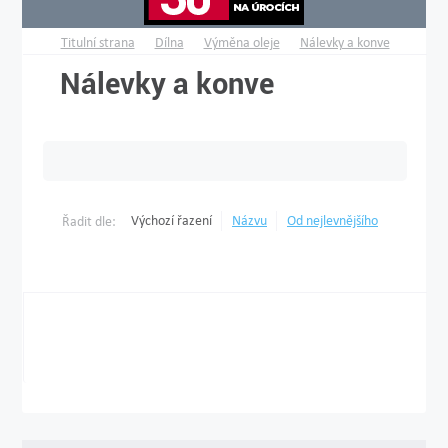
Titulní strana
Dílna
Výměna oleje
Nálevky a konve
Nálevky a konve
Výchozí řazení
Názvu
Od nejlevnějšího
Řadit dle: