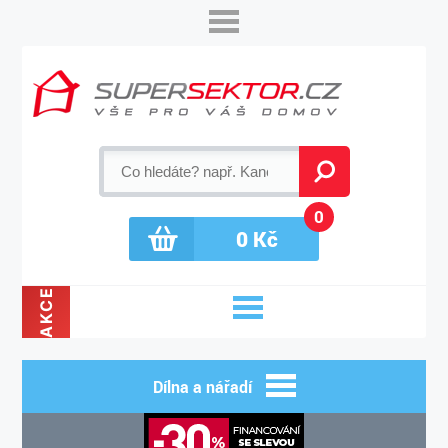
0
0
Kč
AKCE
Dílna a nářadí