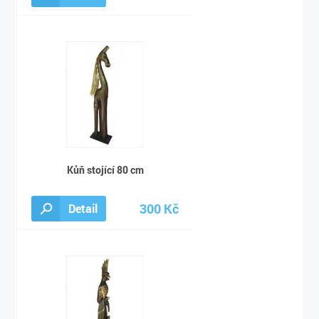
450 Kč
Kůň stojící 80 cm
300 Kč
Detail
320 Kč