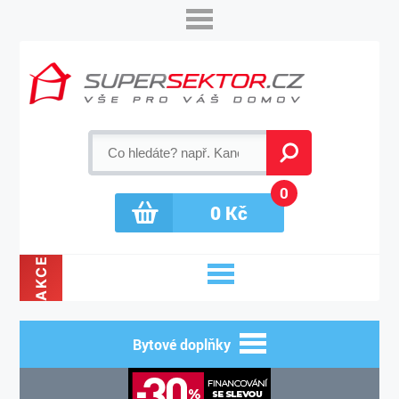
0
0
Kč
AKCE
Bytové doplňky