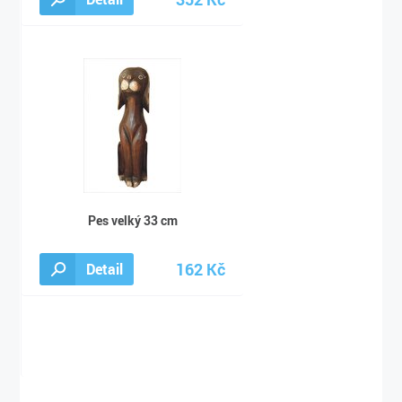
360 Kč
Pes velký 33 cm
162 Kč
Detail
175 Kč