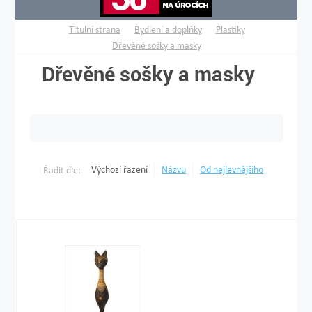
Titulní strana
Bydlení a doplňky
Plastiky
Dřevěné sošky a masky
Dřevěné sošky a masky
Výchozí řazení
Názvu
Od nejlevnějšího
Řadit dle: