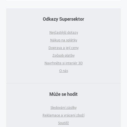
Odkazy Supersektor
Nejčastější dotazy
Nákup na splátky
Doprava a její ceny
Způsob platby
Navrhněte si interiér 3D
O nás
Může se hodit
Sledování zásilky
Reklamace a vrácení zboží
Soutěž