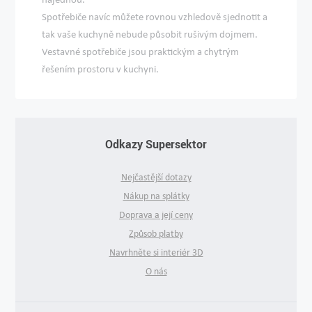
Spotřebiče navíc můžete rovnou vzhledově sjednotit a
tak vaše kuchyně nebude působit rušivým dojmem.
Vestavné spotřebiče jsou praktickým a chytrým
řešením prostoru v kuchyni.
Odkazy Supersektor
Nejčastější dotazy
Nákup na splátky
Doprava a její ceny
Způsob platby
Navrhněte si interiér 3D
O nás