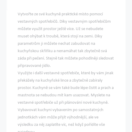
Vytvořte ze své kuchyně praktické místo pomocí
vestavných spotřebičů. Díky vestavným spotřebičům
můžete využít prostor ještě více. Už se nebudete
muset ohýbat k troubě, která stojí na zemi. Díky
parametrům ji můžete nechat zabudovat na
kuchyňskou skříňku a nenamáhat tak zbytečně svá
záda při pečení. Stejně tak můžete pohodlněji sledovat
připravované jídlo.
Využijte i další vestavné spotřebiče, které by vám jinak
překážely na kuchyňské lince a zbytečně zabíraly
prostor. Kuchyně se vám také bude lépe čistit a prach a
mastnota se nebudou mít kam usazovat. Myslete na
vestavné spotřebiče už při plánování nové kuchyně.
Vybavovat kuchyni vybavením po samostatných
jednotkách vám může přijít výhodnější, ale ve
výsledku za něj zaplatíte víc, než když pořídíte vše
najednou.