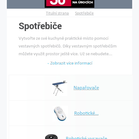
Titulní strana
Spotřebiče
Spotřebiče
Vytvořte ze své kuchyně praktické místo pomocí
vestavných spotřebičů. Díky vestavným spotřebičům
můžete využít prostor ještě více. Už se nebudete...
Zobrazit více informací
Napařovače
Robotické...
Robotické vysavače