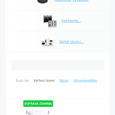
Vestavné...
Volně stojící...
Výchozí řazení
Názvu
Od nejlevnějšího
Řadit dle: