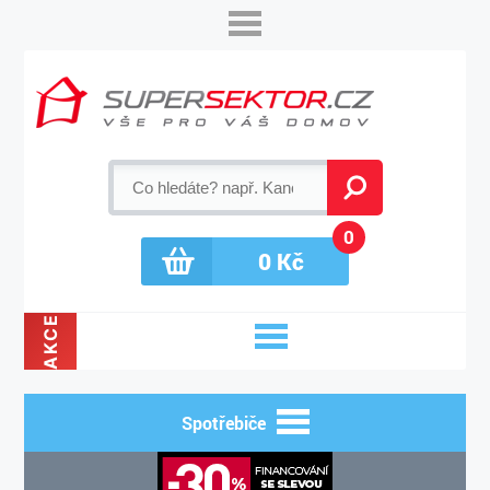
0
0
Kč
AKCE
Spotřebiče