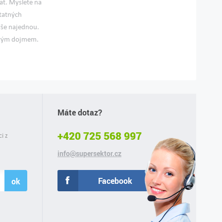
at. Myslete na
tatných
 vše najednou.
šivým dojmem.
Máte dotaz?
+420 725 568 997
ci z
info@supersektor.cz
Facebook
ok