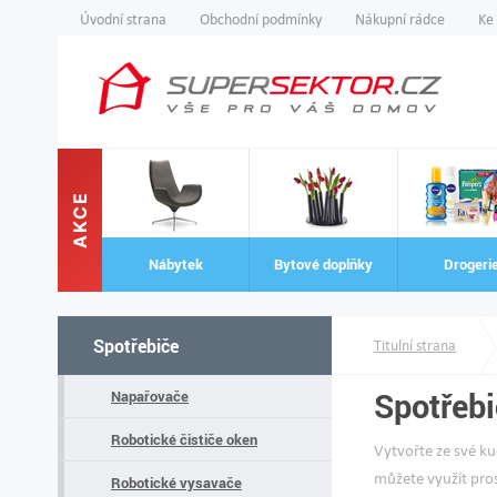
Úvodní strana
Obchodní podmínky
Nákupní rádce
Ke
AKCE
Nábytek
Bytové doplňky
Drogeri
Spotřebiče
Titulní strana
Spotřeb
Napařovače
Robotické čističe oken
Vytvořte ze své k
můžete využít pros
Robotické vysavače