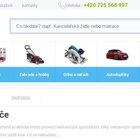
+420 725 568 997
 stažení
Kontakty
Infolinka:
e
Zahrada a hobby
Dílna a nářadí
Autodoplňky
Spotřebiče
iče
uchyně praktické místo pomocí vestavných spotřebičů. Díky vestavným spo
tor ještě více. Už se nebudete...