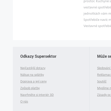
prostor. Kuchyně 
vestavné spotřebi
jednotkách vám můž
Spotřebiče navíc 
Vestavné spotřebi
Odkazy Supersektor
Může se
Nejčastější dotazy
Sledování 
Nákup na splátky
Reklamace
Doprava a její ceny
Soutěž
Způsob platby
Myslíme 
Navrhněte si interiér 3D
Zásady oc
O nás