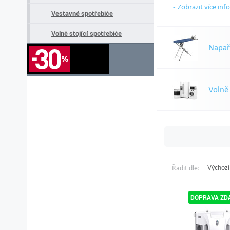
Zobrazit více inf
Vestavné spotřebiče
Volně stojící spotřebiče
Napař
Volně s
Výchozí
Řadit dle: