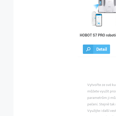
HOBOT S7 PRO robotic
Detail
Vytvořte ze své k
můžete využít pros
parametrům ji můž
pečení. Stejně tak
Využijte i další v