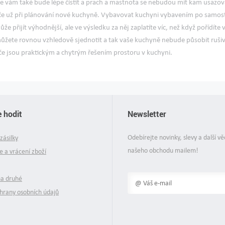
se vám také bude lépe čistit a prach a mastnota se nebudou mít kam usazov
če už při plánování nové kuchyně. Vybavovat kuchyni vybavením po samos
e přijít výhodnější, ale ve výsledku za něj zaplatíte víc, než když pořídíte
můžete rovnou vzhledově sjednotit a tak vaše kuchyně nebude působit ru
če jsou praktickým a chytrým řešením prostoru v kuchyni.
 hodit
Newsletter
Odebírejte novinky, slevy a další vě
zásilky
našeho obchodu mailem!
 a vrácení zboží
na druhé
hrany osobních údajů