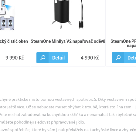
ký čistič oken
SteamOne Minilys V2 napařovač oděvů
SteamOne PR
napa
9 990 Kč
Detail
4 990 Kč
Deta
uchyně praktické místo pomocí vestavných spotřebičů. Díky vestavným spo
tor ještě více. Už se nebudete muset ohýbat k troubě, která stojí na zemi. 
ete nechat zabudovat na kuchyňskou skříňku a nenamáhat tak zbytečně sv
 můžete pohodlněji sledovat připravované jídlo.
estavné spotřebiče, které by vám jinak překážely na kuchyňské lince a zbytečn