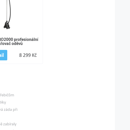
O2000 profesionální
řovač oděvů
il
8 299 Kč
třebičům
Díky
á záda při
ě zabíraly