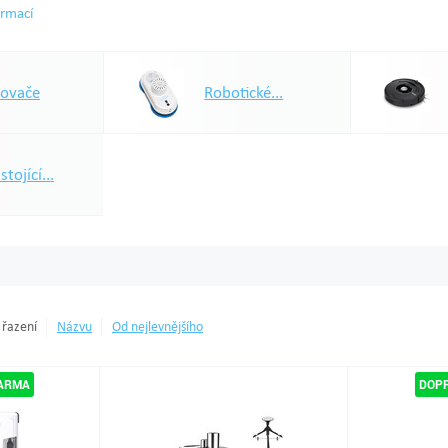
ormací
ovače
Robotické...
tojící...
 řazení
Názvu
Od nejlevnějšího