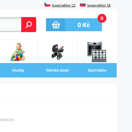
Supersektor CZ
Supersektor SK
0
0
Kč
Hračky
Dětské zboží
Spotřebiče
třebičům