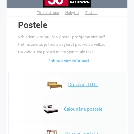
Titulní strana
Nábytek
Postele
Postele
Vzhledem k tomu, že v posteli prožijeme více než
třetinu života, je třeba ji vybírat pečlivě a s velkou
rozvahou. Na posteli nejen spíme, ale také...
Zobrazit více informací
Dřevěné, LTD...
Čalouněné postele
Patrové postele...