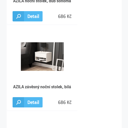
AZILA nocní stolek, dub sonoma
Detail
686 Kč
AZILA závěsný noční stolek, bílá
Detail
686 Kč