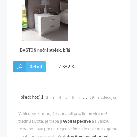
BASTOS noční stolek, bílá
Detail
2 332 Kč
předchozí
1
...
2
3
4
5
6
7
59
následující
Vzhledem k tomu, že v posteli prožijeme více než
třetinu života, je třeba ji
vybírat pečlivě
a s velkou
rozvahou. Na posteli nejen spíme, ale také relaxujeme
a nabíráme nové síly. Proto
toužíme po pohodlné