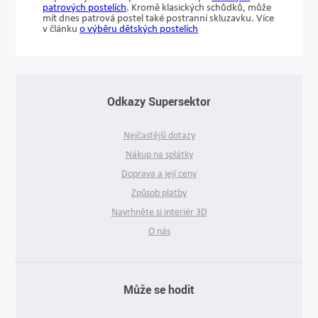
patrových postelích
. Kromě klasických schůdků, může
mít dnes patrová postel také postranní skluzavku. Více
v článku
o výběru dětských postelích
Odkazy Supersektor
Nejčastější dotazy
Nákup na splátky
Doprava a její ceny
Způsob platby
Navrhněte si interiér 3D
O nás
Může se hodit