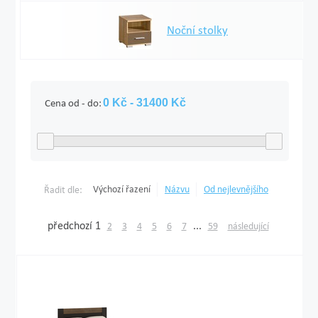
Noční stolky
Cena od - do:
Výchozí řazení
Názvu
Od nejlevnějšího
Řadit dle:
předchozí
1
...
2
3
4
5
6
7
59
následující