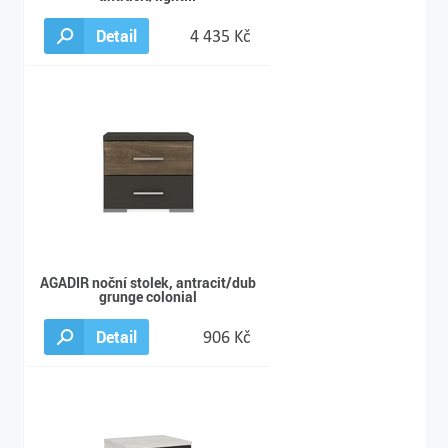
Detail
4 435 Kč
AGADIR noční stolek, antracit/dub
grunge colonial
Detail
906 Kč