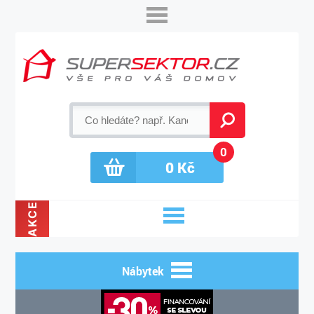
0
0
Kč
AKCE
Nábytek