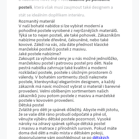
posteli
, která však musí zaujmout také designem a
stát se ideálním doplňkem interiéru.
Rozmanitý materiál
V naší bohaté nabídce si lze vybírat
moderní a
pohodlné postele
vyrobené z nejrůznějších materiálů.
Týká se to nejen postelí, ale také pohovek. Zákazníkům
nabízíme postele dřevěné, čalouněné, nebo také
kovové. Záleží na vás, zda dáte přednost klasické
manželské posteli či posteli z masivu.
Jaké postele nabízíme?
Zakoupit za
výhodné ceny
je u nás možné jednolůžko,
manželskou postel i patrovou postel pro děti. Naše
pestrá nabídka zahrnuje také kvalitní a moderní
rozkládací postele, postele s úložným prostorem či
válendy. V bohatém sortimentu zboží naleznete
postele, které
vynikají elegantním designem
, a každý
zákazník má navíc možnost vybrat si materiál i barevné
provedení. Velmi oblíbeným sortimentem našich
zákazníků jsou potom postele z masivu a manželské
postele v kovovém provedení.
Dětská postel
Zvláště pro děti je
spánek důležitý
. Abyste měli jistotu,
že se vaše dítě ráno probudí odpočaté a plné sil,
věnujte výběru dětské postele pozornost. Vysoké
nároky na zdravý spánek splňuje dětská postel
z masivu a matrace z přírodních surovin. Pokud máte
doma dvě děti a málo místa v dětském pokoji,
doporučujeme vám poohlédnout se po
dětských