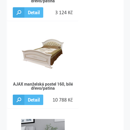
dřevo/patina
Detail
3 124 Kč
AJAX manželská postel 160, bílé
dřevo/patina
Detail
10 788 Kč