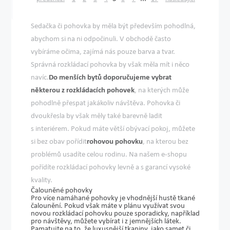
Sedačka či pohovka by měla být především pohodlná,
abychom si na ni odpočinuli. V obchodě často
vybíráme očima, zajímá nás pouze barva a tvar.
Správná rozkládací pohovka by však měla mít i něco
navíc.
Do menších bytů doporučujeme vybrat
některou z rozkládacích pohovek
, na kterých může
pohodlně přespat jakákoliv návštěva. Pohovka či
dvoukřesla by však měly také barevně ladit
s interiérem. Pokud máte větší obývací pokoj, můžete
si bez obav pořídit
rohovou pohovku
, na kterou bez
problémů usadíte celou rodinu. Na našem e-shopu
pořídíte rozkládací pohovky levně a s garancí vysoké
kvality.
Čalouněné pohovky
Pro více namáhané pohovky je vhodnější hustě tkané
čalounění. Pokud však máte v plánu využívat svou
novou rozkládací pohovku pouze sporadicky, například
pro návštěvy, můžete vybírat i z jemnějších látek.
Pamatujte na to, že luxusnější tkaniny, jako
samet či