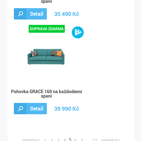
spaní
35 490 Kč
Detail
59 150 Kč
Pohovka GRACE 160 na každodenní
spaní
39 990 Kč
Detail
66 650 Kč
5
...
předchozí
1
2
3
4
6
7
17
následující