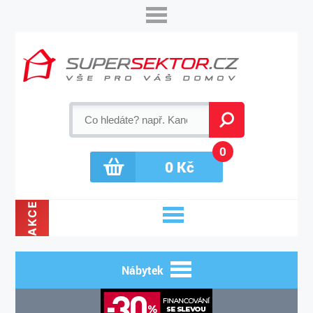
0
0
Kč
AKCE
Nábytek