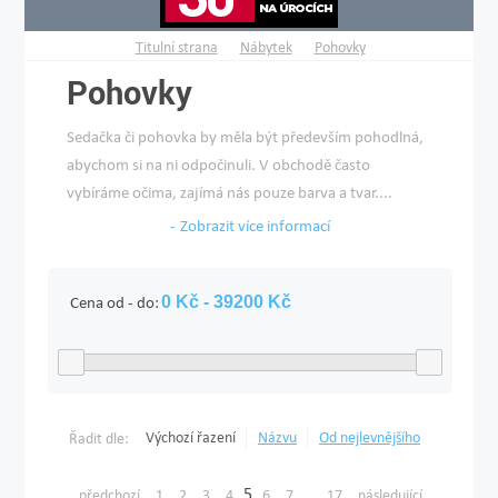
Titulní strana
Nábytek
Pohovky
Pohovky
Sedačka či pohovka by měla být především pohodlná,
abychom si na ni odpočinuli. V obchodě často
vybíráme očima, zajímá nás pouze barva a tvar....
Zobrazit více informací
Cena od - do:
Výchozí řazení
Názvu
Od nejlevnějšího
Řadit dle:
5
...
předchozí
1
2
3
4
6
7
17
následující