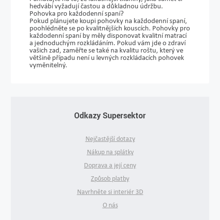
hedvábí vyžadují častou a důkladnou údržbu.
Pohovka pro každodenní spaní?
Pokud plánujete koupi pohovky na každodenní spaní,
poohlédněte se po kvalitnějších kouscích.
Pohovky pro
každodenní spaní
by měly disponovat kvalitní matrací
a jednoduchým rozkládáním. Pokud vám jde o zdraví
vašich zad, zaměřte se také na
kvalitu roštu
, který ve
většině případu není u levných rozkládacích pohovek
vyměnitelný.
Odkazy Supersektor
Nejčastější dotazy
Nákup na splátky
Doprava a její ceny
Způsob platby
Navrhněte si interiér 3D
O nás