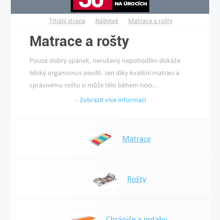
Titulní strana
Nábytek
Matrace a rošty
Matrace a rošty
Pouze dobrý spánek, nerušený nepohodlím dokáže
lidský organismus posílit. Jen díky kvalitní matraci a
správnému roštu si může tělo během noci...
Zobrazit více informací
Matrace
Rošty
Chrániče a potahy