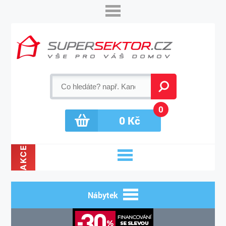
0
0
Kč
AKCE
Nábytek