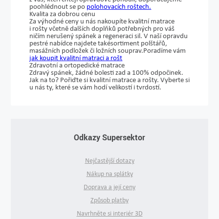
poohlédnout se po
polohovacích roštech.
Kvalita za dobrou cenu
Za výhodné ceny u nás nakoupíte kvalitní matrace
i rošty včetně dalších doplňků potřebných pro váš
ničím nerušený spánek a regeneraci sil. V naší opravdu
pestré nabídce najdete také
sortiment polštářů,
masážních podložek či ložních souprav.
Poradíme vám
jak koupit kvalitní matraci a rošt
Zdravotní a ortopedické matrace
Zdravý spánek, žádné bolesti zad a 100% odpočinek.
Jak na to? Pořiďte si kvalitní matrace a rošty. Vyberte si
u nás ty, které se vám hodí velikostí i tvrdostí.
Odkazy Supersektor
Nejčastější dotazy
Nákup na splátky
Doprava a její ceny
Způsob platby
Navrhněte si interiér 3D