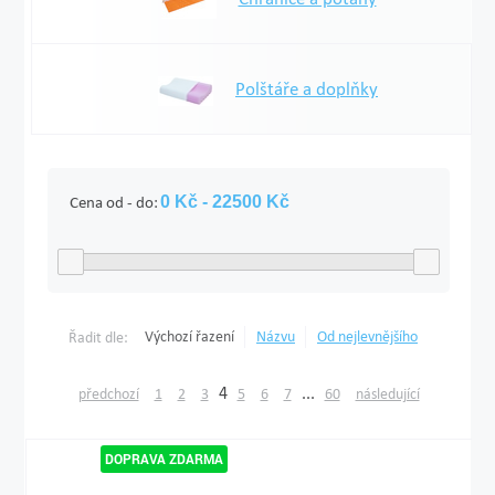
Polštáře a doplňky
Cena od - do:
Výchozí řazení
Názvu
Od nejlevnějšího
Řadit dle:
4
...
předchozí
1
2
3
5
6
7
60
následující