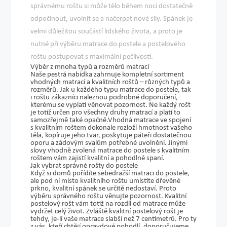
správnému roštu si může tělo během noci dostatečně
odpočinout, uvolnit se a načerpat nové síly. Spánek je
velmi důležitou součástí lidského života, a proto je
nutné při výběru matrace do postele a postelového
roštu postupovat s maximální pečlivostí.
Výběr z mnoha typů a rozměrů matrací
Naše pestrá nabídka zahrnuje
kompletní sortiment
vhodných matrací a kvalitních roštů
– různých typů a
rozměrů. Jak u každého typu matrace do postele, tak
i roštu zákazníci naleznou podrobné doporučení,
kterému se vyplatí věnovat pozornost.
Ne každý rošt
je totiž určen pro všechny druhy matrací
a platí to
samozřejmě také opačně.Vhodná matrace ve spojení
s kvalitním roštem dokonale rozloží hmotnost vašeho
těla, kopíruje jeho tvar, poskytuje páteři dostatečnou
oporu a zádovým svalům potřebné uvolnění. Jinými
slovy
vhodně zvolená matrace do postele s kvalitním
roštem vám zajistí kvalitní a pohodlné spaní.
Jak vybrat správné rošty do postele
Když si domů pořídíte sebedražší matraci do postele,
ale pod ní místo kvalitního roštu umístíte dřevěné
prkno, kvalitní spánek se určitě nedostaví. Proto
výběru správného roštu věnujte pozornost. Kvalitní
postelový rošt vám totiž na rozdíl od matrace
může
vydržet celý život.
Zvláště kvalitní postelový rošt je
tehdy, je-li vaše matrace slabší než 7 centimetrů. Pro ty
z vás, kteří chtějí opravdové pohodlí, doporučujeme