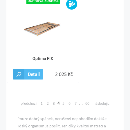
Optima FIX
Detail
2 025 Kč
4
...
předchozí
1
2
3
5
6
7
60
následující
Pouze dobrý spánek, nerušený nepohodlím dokáže
lidský organismus posílit. Jen díky kvalitní matraci a