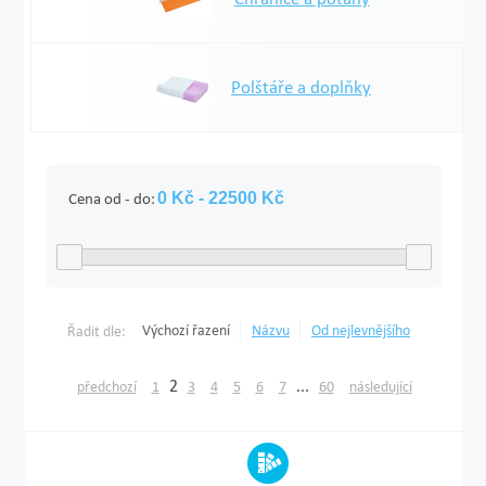
Polštáře a doplňky
Cena od - do:
Výchozí řazení
Názvu
Od nejlevnějšího
Řadit dle:
2
...
předchozí
1
3
4
5
6
7
60
následující