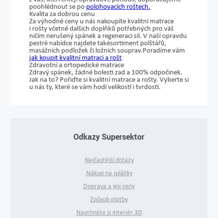
poohlédnout se po
polohovacích roštech.
Kvalita za dobrou cenu
Za výhodné ceny u nás nakoupíte kvalitní matrace
i rošty včetně dalších doplňků potřebných pro váš
ničím nerušený spánek a regeneraci sil. V naší opravdu
pestré nabídce najdete také
sortiment polštářů,
masážních podložek či ložních souprav.
Poradíme vám
jak koupit kvalitní matraci a rošt
Zdravotní a ortopedické matrace
Zdravý spánek, žádné bolesti zad a 100% odpočinek.
Jak na to? Pořiďte si kvalitní matrace a rošty. Vyberte si
u nás ty, které se vám hodí velikostí i tvrdostí.
Odkazy Supersektor
Nejčastější dotazy
Nákup na splátky
Doprava a její ceny
Způsob platby
Navrhněte si interiér 3D