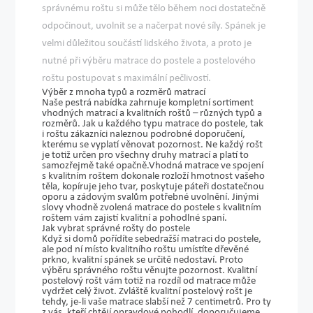
správnému roštu si může tělo během noci dostatečně
odpočinout, uvolnit se a načerpat nové síly. Spánek je
velmi důležitou součástí lidského života, a proto je
nutné při výběru matrace do postele a postelového
roštu postupovat s maximální pečlivostí.
Výběr z mnoha typů a rozměrů matrací
Naše pestrá nabídka zahrnuje
kompletní sortiment
vhodných matrací a kvalitních roštů
– různých typů a
rozměrů. Jak u každého typu matrace do postele, tak
i roštu zákazníci naleznou podrobné doporučení,
kterému se vyplatí věnovat pozornost.
Ne každý rošt
je totiž určen pro všechny druhy matrací
a platí to
samozřejmě také opačně.Vhodná matrace ve spojení
s kvalitním roštem dokonale rozloží hmotnost vašeho
těla, kopíruje jeho tvar, poskytuje páteři dostatečnou
oporu a zádovým svalům potřebné uvolnění. Jinými
slovy
vhodně zvolená matrace do postele s kvalitním
roštem vám zajistí kvalitní a pohodlné spaní.
Jak vybrat správné rošty do postele
Když si domů pořídíte sebedražší matraci do postele,
ale pod ní místo kvalitního roštu umístíte dřevěné
prkno, kvalitní spánek se určitě nedostaví. Proto
výběru správného roštu věnujte pozornost. Kvalitní
postelový rošt vám totiž na rozdíl od matrace
může
vydržet celý život.
Zvláště kvalitní postelový rošt je
tehdy, je-li vaše matrace slabší než 7 centimetrů. Pro ty
z vás, kteří chtějí opravdové pohodlí, doporučujeme