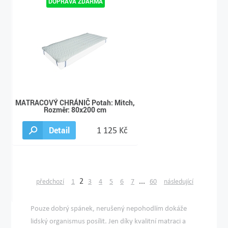
MATRACOVÝ CHRÁNIČ Potah: Mitch,
Rozměr: 80x200 cm
Detail
1 125 Kč
2
...
předchozí
1
3
4
5
6
7
60
následující
Pouze dobrý spánek, nerušený nepohodlím dokáže
lidský organismus posílit. Jen díky kvalitní matraci a