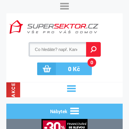
0
0
Kč
AKCE
Nábytek