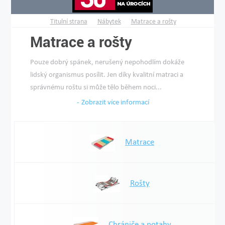
Titulní strana
Nábytek
Matrace a rošty
Matrace a rošty
Pouze dobrý spánek, nerušený nepohodlím dokáže
lidský organismus posílit. Jen díky kvalitní matraci a
správnému roštu si může tělo během noci...
Zobrazit více informací
Matrace
Rošty
Chrániče a potahy