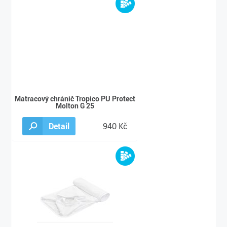
Matracový chránič Tropico PU Protect
Molton G 25
Detail
940 Kč