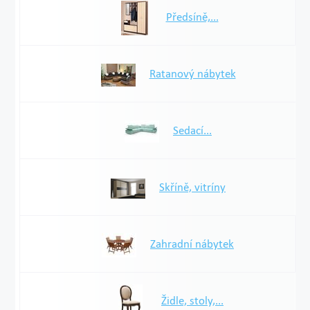
Předsíně,...
Ratanový nábytek
Sedací...
Skříně, vitríny
Zahradní nábytek
Židle, stoly,...