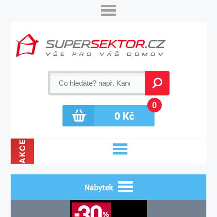
0
0
Kč
AKCE
Nábytek