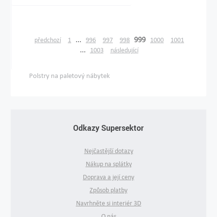
...
999
předchozí
1
996
997
998
1000
1001
...
1003
následující
Polstry na paletový nábytek
Odkazy Supersektor
Nejčastější dotazy
Nákup na splátky
Doprava a její ceny
Způsob platby
Navrhněte si interiér 3D
O nás