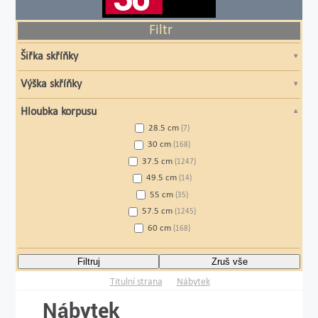
Filtr
Šiřka skříňky
Výška skříňky
Hloubka korpusu
28.5 cm
(7)
30 cm
(168)
37.5 cm
(1247)
49.5 cm
(14)
55 cm
(35)
57.5 cm
(1245)
60 cm
(168)
Filtruj
Zruš vše
Titulní strana
Nábytek
Nábytek