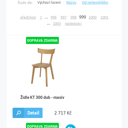
Výchozí řazení
Názvu
Od nejlevnějšího
Řadit dle:
...
999
předchozí
1
996
997
998
1000
1001
...
1003
následující
Židle KT 300 dub - masiv
Detail
2 717 Kč