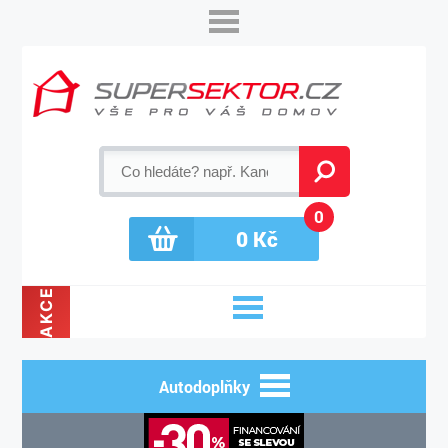
0
0
Kč
AKCE
Autodoplňky