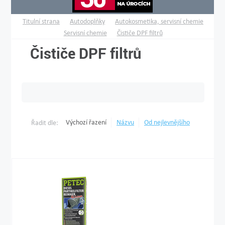
Titulní strana
Autodoplňky
Autokosmetika, servisní chemie
Servisní chemie
Čističe DPF filtrů
Čističe DPF filtrů
Výchozí řazení
Názvu
Od nejlevnějšího
Řadit dle: