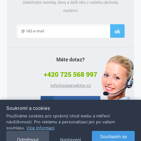
Odebírejte novinky, slevy a další věci z našeho obchodu
mailem!
ok
Máte dotaz?
+420 725 568 997
info@supersektor.cz
Facebook
Soukromí a cookies
Používáme cookies pro správný chod webu a měření
návštěvnosti. Pro reklamu a personalizaci jen po vašem
souhlasu.
Více informací
.
© 2026 Supersektor.cz - všechna práva vyhrazena
Souhlasím se
Odmítnout
Nastavení